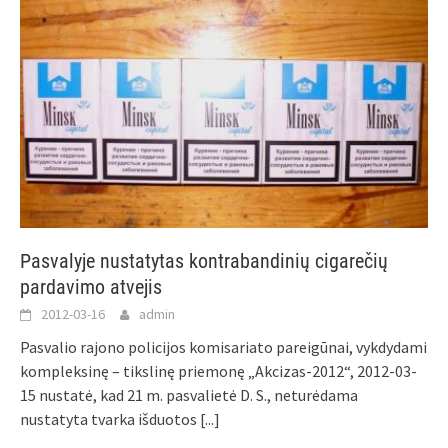
Pasvalyje nustatytas kontrabandinių cigarečių
pardavimo atvejis
2012-03-16
admin
Pasvalio rajono policijos komisariato pareigūnai, vykdydami
kompleksinę – tikslinę priemonę „Akcizas-2012“, 2012-03-
15 nustatė, kad 21 m. pasvalietė D. S., neturėdama
nustatyta tvarka išduotos
[...]