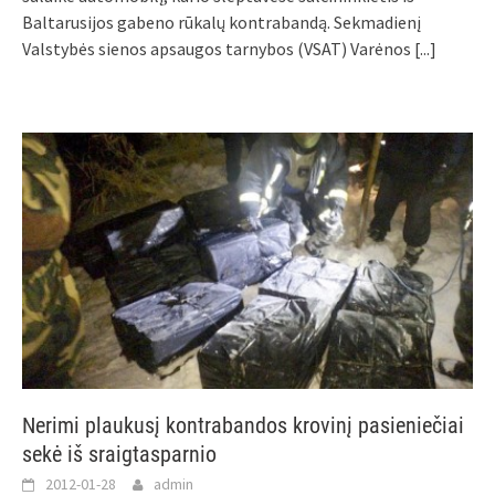
Baltarusijos gabeno rūkalų kontrabandą. Sekmadienį
Valstybės sienos apsaugos tarnybos (VSAT) Varėnos
[...]
Nerimi plaukusį kontrabandos krovinį pasieniečiai
sekė iš sraigtasparnio
2012-01-28
admin