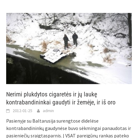
Nerimi plukdytos cigaretės ir jų laukę
kontrabandininkai gaudyti ir žemėje, ir iš oro
2012-01-25
admin
Pasienyje su Baltarusija surengtose didelėse
kontrabandininkų gaudynėse buvo sėkmingai panaudotas ir
pasieniečių sraigtasparnis. Į VSAT pareigūnų rankas pateko