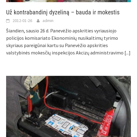
Už kontrabandinį dyzeliną – bauda ir mokestis
2012-01-26
admin
Šiandien, sausio 26 d. Panevėžio apskrities vyriausiojo
policijos komisariato Ekonominių nusikaltimų tyrimo
skyriaus pareigūnai kartu su Panevėžio apskrities
valstybinės mokesčių inspekcijos Akcizų administravimo
[...]