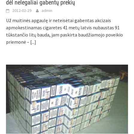
dėl nelegaliai gabentų prekių
2012-02-29
admin
Už muitinės apgaulę ir neteisėtai gabentas akcizais
apmokestinamas cigaretes 41 metų latvis nubaustas 91
tūkstančio litų bauda, jam paskirta baudžiamojo poveikio
priemonė –
[...]