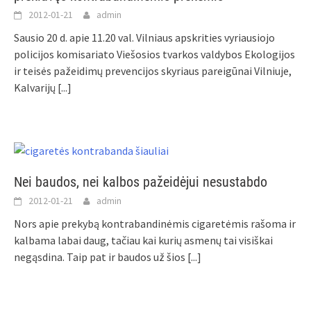
2012-01-21
admin
Sausio 20 d. apie 11.20 val. Vilniaus apskrities vyriausiojo
policijos komisariato Viešosios tvarkos valdybos Ekologijos
ir teisės pažeidimų prevencijos skyriaus pareigūnai Vilniuje,
Kalvarijų
[...]
Nei baudos, nei kalbos pažeidėjui nesustabdo
2012-01-21
admin
Nors apie prekybą kontrabandinėmis cigaretėmis rašoma ir
kalbama labai daug, tačiau kai kurių asmenų tai visiškai
negąsdina. Taip pat ir baudos už šios
[...]