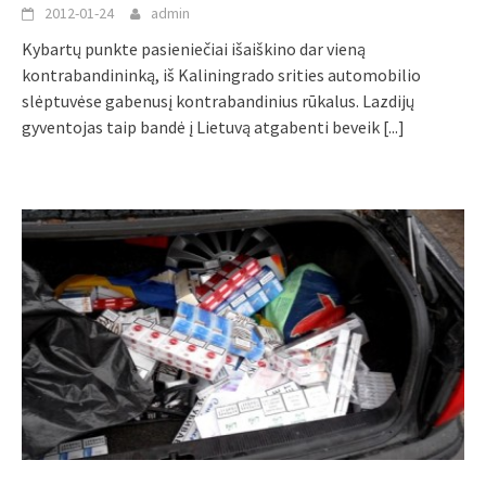
2012-01-24
admin
Kybartų punkte pasieniečiai išaiškino dar vieną
kontrabandininką, iš Kaliningrado srities automobilio
slėptuvėse gabenusį kontrabandinius rūkalus. Lazdijų
gyventojas taip bandė į Lietuvą atgabenti beveik
[...]