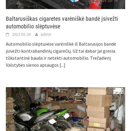
Baltarusiškas cigaretes varėniškė bandė įsivežti
automobilio slėptuvėse
2012-01-26
admin
Automobilio slėptuvėse varėniškė iš Baltarusijos bandė
įsivežti kontrabandinių cigarečių. Už tai dabar jai gresia
tūkstantinė bauda ir netekti automobilio. Trečadienį
Valstybės sienos apsaugos
[...]