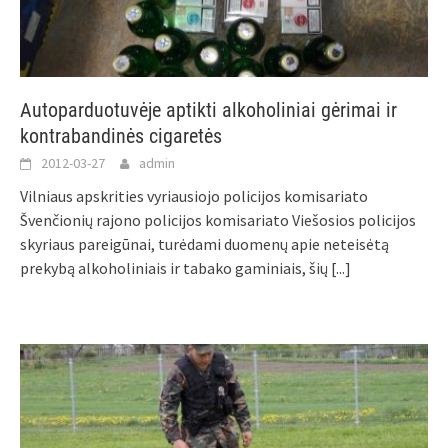
Autoparduotuvėje aptikti alkoholiniai gėrimai ir
kontrabandinės cigaretės
2012-03-27
admin
Vilniaus apskrities vyriausiojo policijos komisariato
Švenčionių rajono policijos komisariato Viešosios policijos
skyriaus pareigūnai, turėdami duomenų apie neteisėtą
prekybą alkoholiniais ir tabako gaminiais, šių
[...]