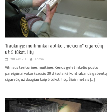
Traukinyje muitininkai aptiko „niekieno” cigarečių
už 5 tūkst. litų
2012-01-31
admin
Vilniaus teritorinės muitinės Kenos geležinkelio posto
pareigūnai vakar (sausio 30 d.) sulaikė kontrabanda gabentų
cigarečių už daugiau kaip 5 tūkst. litų. Šiais metais
[...]