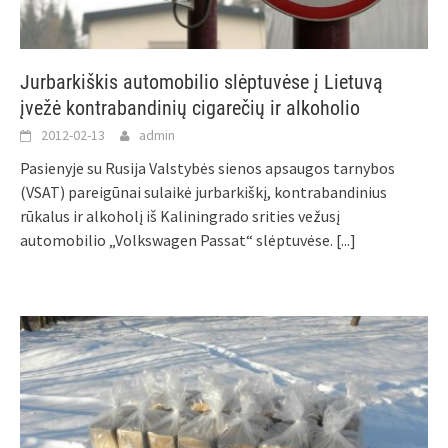
Jurbarkiškis automobilio slėptuvėse į Lietuvą
įvežė kontrabandinių cigarečių ir alkoholio
2012-02-13
admin
Pasienyje su Rusija Valstybės sienos apsaugos tarnybos
(VSAT) pareigūnai sulaikė jurbarkiškį, kontrabandinius
rūkalus ir alkoholį iš Kaliningrado srities vežusį
automobilio „Volkswagen Passat“ slėptuvėse.
[...]