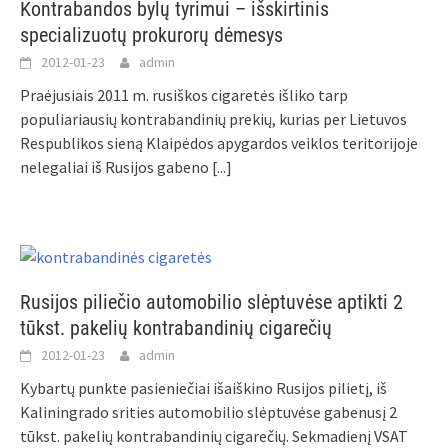
Kontrabandos bylų tyrimui – išskirtinis
specializuotų prokurorų dėmesys
2012-01-23
admin
Praėjusiais 2011 m. rusiškos cigaretės išliko tarp
populiariausių kontrabandinių prekių, kurias per Lietuvos
Respublikos sieną Klaipėdos apygardos veiklos teritorijoje
nelegaliai iš Rusijos gabeno
[...]
Rusijos piliečio automobilio slėptuvėse aptikti 2
tūkst. pakelių kontrabandinių cigarečių
2012-01-23
admin
Kybartų punkte pasieniečiai išaiškino Rusijos pilietį, iš
Kaliningrado srities automobilio slėptuvėse gabenusį 2
tūkst. pakelių kontrabandinių cigarečių. Sekmadienį VSAT