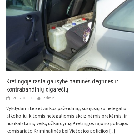
Kretingoje rasta gausybė naminės degtinės ir
kontrabandinių cigarečių
2012-01-31
admin
Vykdydami teisėtvarkos pažeidimų, susijusių su nelegaliu
alkoholiu, kitomis nelegaliomis akcizinėmis prekėmis, ir
nusikalstamų veikų užkardymą Kretingos rajono policijos
komisariato Kriminalinės bei Viešosios policijos
[...]