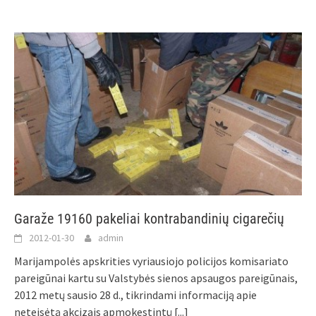
Garaže 19160 pakeliai kontrabandinių cigarečių
2012-01-30
admin
Marijampolės apskrities vyriausiojo policijos komisariato
pareigūnai kartu su Valstybės sienos apsaugos pareigūnais,
2012 metų sausio 28 d., tikrindami informaciją apie
neteisėtą akcizais apmokestintų
[...]