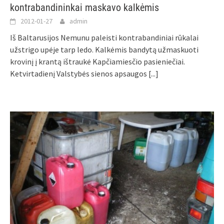
kontrabandininkai maskavo kalkėmis
2012-01-27
admin
Iš Baltarusijos Nemunu paleisti kontrabandiniai rūkalai
užstrigo upėje tarp ledo. Kalkėmis bandytą užmaskuoti
krovinį į krantą ištraukė Kapčiamiesčio pasieniečiai.
Ketvirtadienį Valstybės sienos apsaugos
[...]