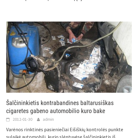
Šalčininkietis kontrabandines baltarusiškas
cigaretes gabeno automobilio kuro bake
2012-01-30
admin
Varėnos rinktinės pasieniečiai Eišiškių kontrolės punkte
sulaikė automobilį, kurio slėptuvėse šalčininkietis iš