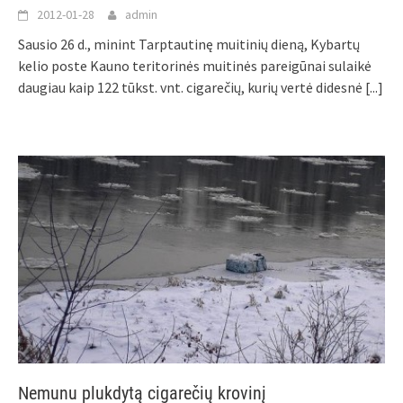
2012-01-28
admin
Sausio 26 d., minint Tarptautinę muitinių dieną, Kybartų
kelio poste Kauno teritorinės muitinės pareigūnai sulaikė
daugiau kaip 122 tūkst. vnt. cigarečių, kurių vertė didesnė
[...]
Nemunu plukdytą cigarečių krovinį