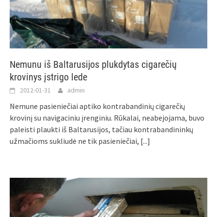
Nemunu iš Baltarusijos plukdytas cigarečių
krovinys įstrigo lede
2012-01-31
admin
Nemune pasieniečiai aptiko kontrabandinių cigarečių
krovinį su navigaciniu įrenginiu. Rūkalai, neabejojama, buvo
paleisti plaukti iš Baltarusijos, tačiau kontrabandininkų
užmačioms sukliudė ne tik pasieniečiai,
[...]