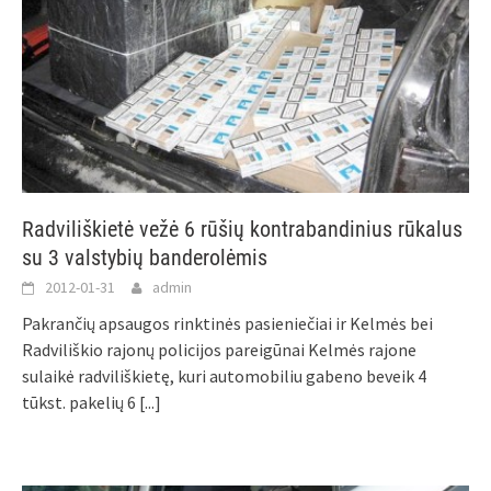
Radviliškietė vežė 6 rūšių kontrabandinius rūkalus
su 3 valstybių banderolėmis
2012-01-31
admin
Pakrančių apsaugos rinktinės pasieniečiai ir Kelmės bei
Radviliškio rajonų policijos pareigūnai Kelmės rajone
sulaikė radviliškietę, kuri automobiliu gabeno beveik 4
tūkst. pakelių 6
[...]