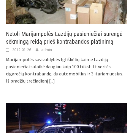
Netoli Marijampolės Lazdijų pasieniečiai surengė
sėkmingą reidą prieš kontrabandos platinimą
2012-01-26
admin
Marijampolės savivaldybės Igliškėlių kaime Lazdijų
pasieniečiai sulaikė daugiau kaip 100 tūkst. Lt vertės
cigarečių kontrabandą, du automobilius ir 3 įtariamuosius.
Iš pradžių trečiadienį
[...]