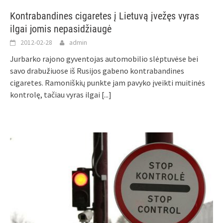
Kontrabandines cigaretes į Lietuvą įvežęs vyras
ilgai jomis nepasidžiaugė
2012-02-28
admin
Jurbarko rajono gyventojas automobilio slėptuvėse bei
savo drabužiuose iš Rusijos gabeno kontrabandines
cigaretes. Ramoniškių punkte jam pavyko įveikti muitinės
kontrolę, tačiau vyras ilgai
[...]