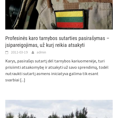
Profesinės karo tarnybos sutarties pasirašymas –
įsipareigojimas, už kurį reikia atsakyti
2012-03-19
admin
Karys, pasirašęs sutartį dėl tarnybos kariuomenėje, turi
prisiimti atsakomybę ir atsakyti už savo sprendimą, todėl
nutraukti sutartį asmens iniciatyva galima tik esant
svarbiai
[...]