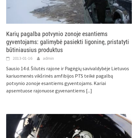
Karių pagalba potvynio zonoje esantiems
gyventojams: galimybė pasiekti ligoninę, pristatyti
būtiniausius produktus
2013-01-16
admin
Sausio 14 d. Šilutės rajone ir Pagėgių savivaldybėje Lietuvos
kariuomenės vikšrinės amfibijos PTS teikė pagalbą
potvynio zonoje esantiems gyventojams. Kariai
apsemtuose rajonuose gyvenantiems
[...]