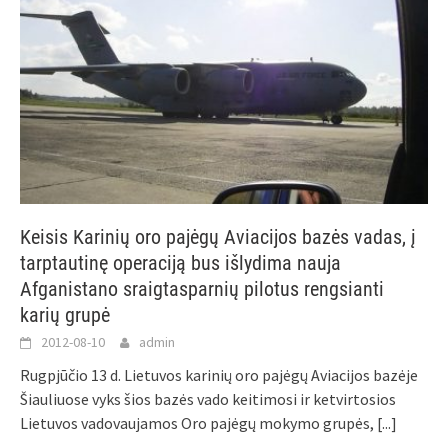
Keisis Karinių oro pajėgų Aviacijos bazės vadas, į
tarptautinę operaciją bus išlydima nauja
Afganistano sraigtasparnių pilotus rengsianti
karių grupė
2012-08-10
admin
Rugpjūčio 13 d. Lietuvos karinių oro pajėgų Aviacijos bazėje
Šiauliuose vyks šios bazės vado keitimosi ir ketvirtosios
Lietuvos vadovaujamos Oro pajėgų mokymo grupės,
[...]