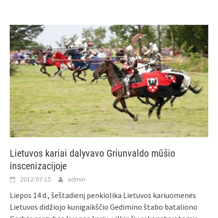
Lietuvos kariai dalyvavo Griunvaldo mūšio
inscenizacijoje
2012-07-15
admin
Liepos 14 d., šeštadienį penkiolika Lietuvos kariuomenės
Lietuvos didžiojo kunigaikščio Gedimino štabo bataliono