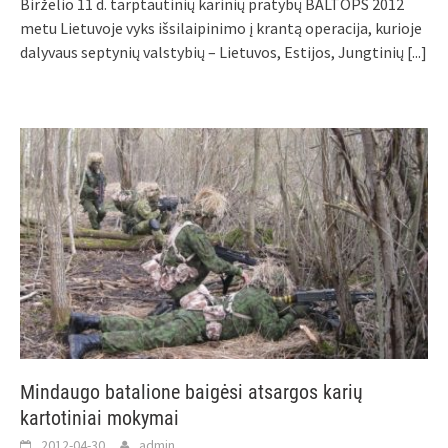
Birželio 11 d. tarptautinių karinių pratybų BALTOPS 2012
metu Lietuvoje vyks išsilaipinimo į krantą operacija, kurioje
dalyvaus septynių valstybių – Lietuvos, Estijos, Jungtinių
[...]
Mindaugo batalione baigėsi atsargos karių
kartotiniai mokymai
2012-04-30
admin