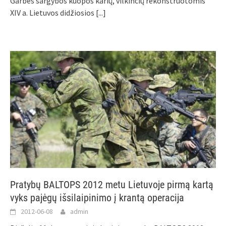
Garbės sargybos kuopos karių, vilkinčių rekonstruotomis
XIV a. Lietuvos didžiosios
[...]
Pratybų BALTOPS 2012 metu Lietuvoje pirmą kartą
vyks pajėgų išsilaipinimo į krantą operacija
2012-06-08
admin