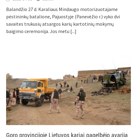
Balandžio 27 d. Karaliaus Mindaugo motorizuotajame
pėstininkų batalione, Pajuostyje (Panevėžio r.) vyko dvi
savaites trukusių atsargos karių kartotinių mokymų
baigimo ceremonija. Jos metu
[...]
Goro provincijoje Lietuvos kariai pagelbėjo avariją