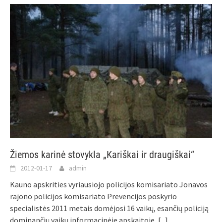
Žiemos karinė stovykla „Kariškai ir draugiškai“
2012-01-17
admin
Kauno apskrities vyriausiojo policijos komisariato Jonavos
rajono policijos komisariato Prevencijos poskyrio
specialistės 2011 metais domėjosi 16 vaikų, esančių policiją
dominančių vaikų informacinėje apskaitoje,
[...]