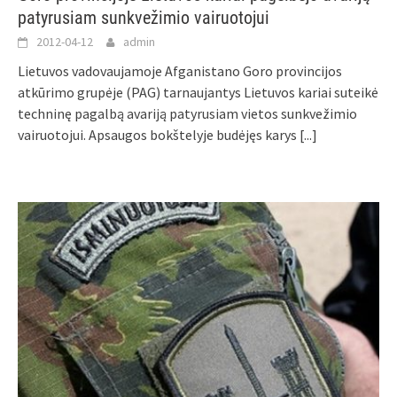
patyrusiam sunkvežimio vairuotojui
2012-04-12
admin
Lietuvos vadovaujamoje Afganistano Goro provincijos
atkūrimo grupėje (PAG) tarnaujantys Lietuvos kariai suteikė
techninę pagalbą avariją patyrusiam vietos sunkvežimio
vairuotojui. Apsaugos bokštelyje budėjęs karys
[...]