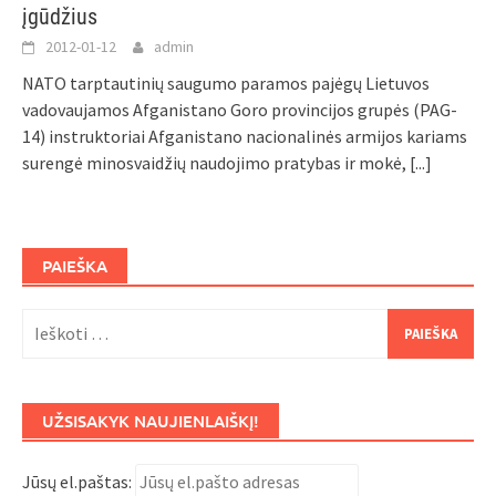
įgūdžius
2012-01-12
admin
NATO tarptautinių saugumo paramos pajėgų Lietuvos
vadovaujamos Afganistano Goro provincijos grupės (PAG-
14) instruktoriai Afganistano nacionalinės armijos kariams
surengė minosvaidžių naudojimo pratybas ir mokė,
[...]
PAIEŠKA
Ieškoti:
UŽSISAKYK NAUJIENLAIŠKĮ!
Jūsų el.paštas: