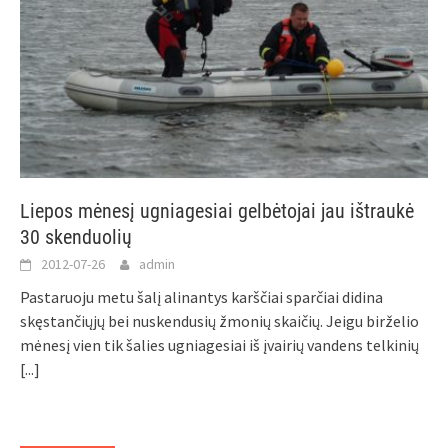
Liepos mėnesį ugniagesiai gelbėtojai jau ištraukė
30 skenduolių
2012-07-26
admin
Pastaruoju metu šalį alinantys karščiai sparčiai didina
skęstančiųjų bei nuskendusių žmonių skaičių. Jeigu birželio
mėnesį vien tik šalies ugniagesiai iš įvairių vandens telkinių
[...]