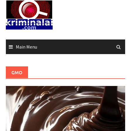
Skip
to
content
Main Menu
GMO