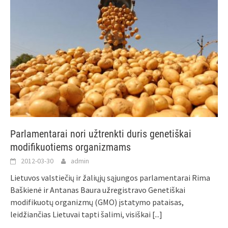
Parlamentarai nori užtrenkti duris genetiškai
modifikuotiems organizmams
2012-03-30
admin
Lietuvos valstiečių ir žaliųjų sąjungos parlamentarai Rima
Baškienė ir Antanas Baura užregistravo Genetiškai
modifikuotų organizmų (GMO) įstatymo pataisas,
leidžiančias Lietuvai tapti šalimi, visiškai
[...]