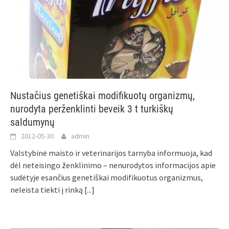
Nustačius genetiškai modifikuotų organizmų,
nurodyta perženklinti beveik 3 t turkiškų
saldumynų
2012-05-30
admin
Valstybinė maisto ir veterinarijos tarnyba informuoja, kad
dėl neteisingo ženklinimo – nenurodytos informacijos apie
sudėtyje esančius genetiškai modifikuotus organizmus,
neleista tiekti į rinką
[...]