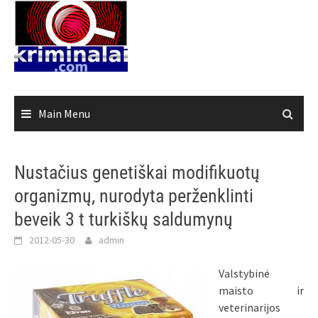
Skip
to
content
Main Menu
Nustačius genetiškai modifikuotų
organizmų, nurodyta perženklinti
beveik 3 t turkiškų saldumynų
2012-05-30
admin
Valstybinė
maisto ir
veterinarijos