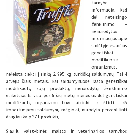
tarnyba
informuoja, kad
dėl neteisingo
ženklinimo –
nenurodytos
informacijos apie
sudėtyje esančius
genetiškai
modifikuotus
organizmus,
neleista tiekti į rinką 2 995 kg turkiškų saldumynų. Tai 4
atvejis šiais metais, kai saldumynuose rasta genetiškai
modifikuotų sojų produktų, nenurodytų ženklinimo
etiketėse. Iš viso per 5 šių metų mėnesius dėl genetiškai
modifikuotų organizmų buvo atrinkti ir ištirti 45
importuojamų saldumynų mėginiai, nurodyta perženklinti
daugiau kaip 37 t produktų.
Šiaulių valstybinės maisto ir veterinarijos tarnybos