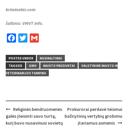
kriminalai.com
šaltinis: VMVT info.
Facebook
Twitter
Gmail
POSTED UNDER
NUSIKALTIMAI
TAGGED
GMO
MAISTO PRODUKTAI
VALSTYBINĖ MAISTO IR
VETERINARIJOS TARNYBA
Post
Religinės bendruomenės
Prokurorai perdavė teismui
navigation
galės įteisinti savo turtą,
bažnytinių vertybių grobimu
kurį buvo nusavinusi sovietų
įtariamus asmenis