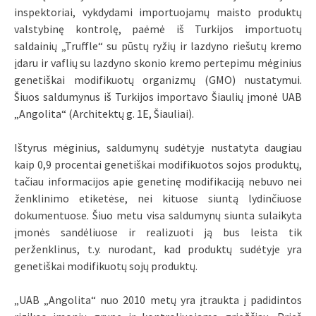
inspektoriai, vykdydami importuojamų maisto produktų
valstybinę kontrolę, paėmė iš Turkijos importuotų
saldainių „Truffle“ su pūstų ryžių ir lazdyno riešutų kremo
įdaru ir vaflių su lazdyno skonio kremo pertepimu mėginius
genetiškai modifikuotų organizmų (GMO) nustatymui.
Šiuos saldumynus iš Turkijos importavo Šiaulių įmonė UAB
„Angolita“ (Architektų g. 1E, Šiauliai).
Ištyrus mėginius, saldumynų sudėtyje nustatyta daugiau
kaip 0,9 procentai genetiškai modifikuotos sojos produktų,
tačiau informacijos apie genetinę modifikaciją nebuvo nei
ženklinimo etiketėse, nei kituose siuntą lydinčiuose
dokumentuose. Šiuo metu visa saldumynų siunta sulaikyta
įmonės sandėliuose ir realizuoti ją bus leista tik
perženklinus, t.y. nurodant, kad produktų sudėtyje yra
genetiškai modifikuotų sojų produktų.
„UAB „Angolita“ nuo 2010 metų yra įtraukta į padidintos