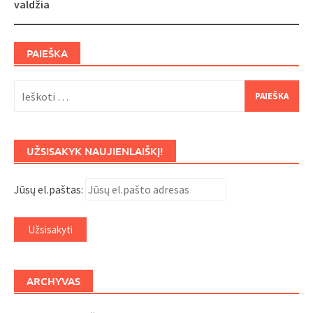
valdžia
PAIEŠKA
Ieškoti:
UŽSISAKYK NAUJIENLAIŠKĮ!
Jūsų el.paštas:
ARCHYVAS