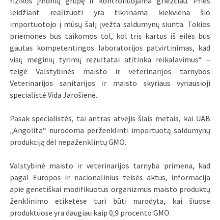
rizikos įmonių grupę ir kontroliuojama griežčiau. Prieš
leidžiant realizuoti yra tikrinama kiekviena šio
importuotojo į mūsų šalį įvežta saldumynų siunta. Tokios
priemonės bus taikomos tol, kol tris kartus iš eilės bus
gautas kompetentingos laboratorijos patvirtinimas, kad
visų mėginių tyrimų rezultatai atitinka reikalavimus“ –
teigė Valstybinės maisto ir veterinarijos tarnybos
Veterinarijos sanitarijos ir maisto skyriaus vyriausioji
specialistė Vida Jarošienė.
Pasak specialistės, tai antras atvejis šiais metais, kai UAB
„Angolita“ nurodoma perženklinti importuotą saldumynų
produkciją dėl nepaženklintų GMO.
Valstybinė maisto ir veterinarijos tarnyba primena, kad
pagal Europos ir nacionalinius teisės aktus, informacija
apie genetiškai modifikuotus organizmus maisto produktų
ženklinimo etiketėse turi būti nurodyta, kai šiuose
produktuose yra daugiau kaip 0,9 procento GMO.