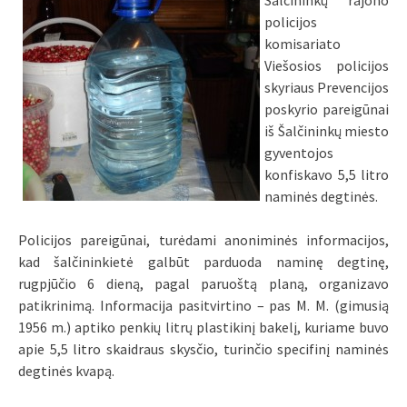
Šalčininkų rajono
policijos
komisariato
Viešosios policijos
skyriaus Prevencijos
poskyrio pareigūnai
iš Šalčininkų miesto
gyventojos
konfiskavo 5,5 litro
naminės degtinės.
Policijos pareigūnai, turėdami anoniminės informacijos,
kad šalčininkietė galbūt parduoda naminę degtinę,
rugpjūčio 6 dieną, pagal paruoštą planą, organizavo
patikrinimą. Informacija pasitvirtino – pas M. M. (gimusią
1956 m.) aptiko penkių litrų plastikinį bakelį, kuriame buvo
apie 5,5 litro skaidraus skysčio, turinčio specifinį naminės
degtinės kvapą.