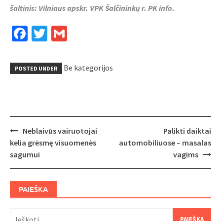
šaltinis: Vilniaus apskr. VPK Šalčininkų r. PK info.
Facebook
Twitter
Gmail
Be kategorijos
POSTED UNDER
Post
Neblaivūs vairuotojai
Palikti daiktai
navigation
kelia grėsmę visuomenės
automobiliuose – masalas
sagumui
vagims
PAIEŠKA
Ieškoti: