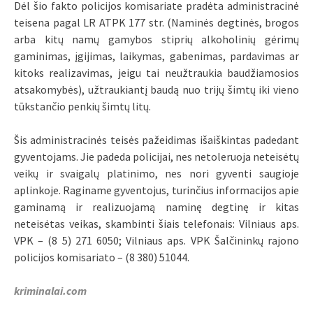
Dėl šio fakto policijos komisariate pradėta administracinė
teisena pagal LR ATPK 177 str. (Naminės degtinės, brogos
arba kitų namų gamybos stiprių alkoholinių gėrimų
gaminimas, įgijimas, laikymas, gabenimas, pardavimas ar
kitoks realizavimas, jeigu tai neužtraukia baudžiamosios
atsakomybės), užtraukiantį baudą nuo trijų šimtų iki vieno
tūkstančio penkių šimtų litų.
Šis administracinės teisės pažeidimas išaiškintas padedant
gyventojams. Jie padeda policijai, nes netoleruoja neteisėtų
veikų ir svaigalų platinimo, nes nori gyventi saugioje
aplinkoje. Raginame gyventojus, turinčius informacijos apie
gaminamą ir realizuojamą naminę degtinę ir kitas
neteisėtas veikas, skambinti šiais telefonais: Vilniaus aps.
VPK – (8 5) 271 6050; Vilniaus aps. VPK Šalčininkų rajono
policijos komisariato – (8 380) 51044.
kriminalai.com