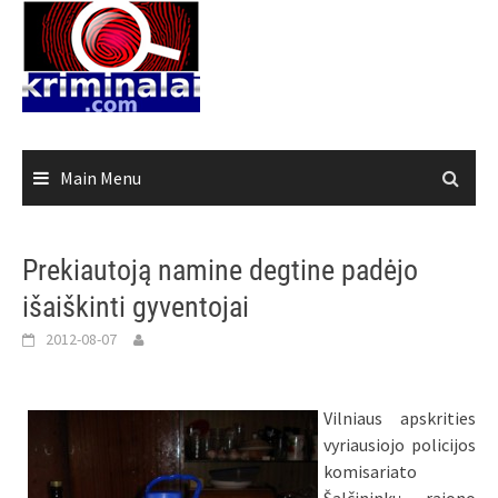
Skip
to
content
Main Menu
Prekiautoją namine degtine padėjo
išaiškinti gyventojai
2012-08-07
Vilniaus apskrities
vyriausiojo policijos
komisariato