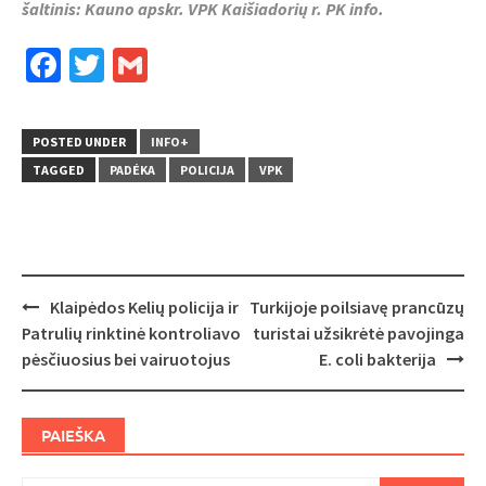
šaltinis: Kauno apskr. VPK Kaišiadorių r. PK info.
Facebook
Twitter
Gmail
POSTED UNDER
INFO+
TAGGED
PADĖKA
POLICIJA
VPK
Post
Klaipėdos Kelių policija ir
Turkijoje poilsiavę prancūzų
navigation
Patrulių rinktinė kontroliavo
turistai užsikrėtė pavojinga
pėsčiuosius bei vairuotojus
E. coli bakterija
PAIEŠKA