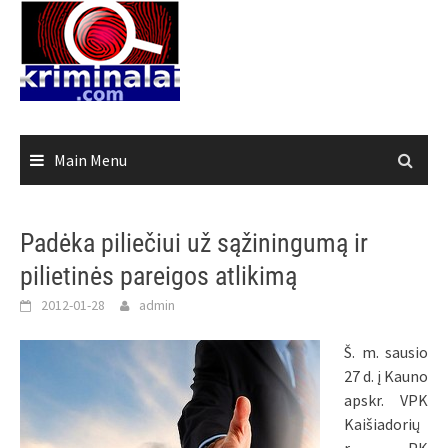
Skip
to
content
Main Menu
Padėka piliečiui už sąžiningumą ir
pilietinės pareigos atlikimą
2012-01-28
admin
Š. m. sausio
27 d. į Kauno
apskr. VPK
Kaišiadorių