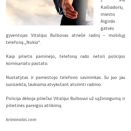
r. PK
Kaišiadorių
miesto
Algirdo
gatvės
gyventojas Vitalijus Bulbovas atnešė radinį – mobilųjį
telefoną „Nokia“.
Kaip pilietis paminėjo, telefoną rado netoli policijos
komisariato pastato.
Nustatytas ir pamestojo telefono savininkas. Su juo jau
susisiekta, laukiama atvykstant atsiimti radinio.
Policija dėkoja piliečiui Vitalijui Bulbovui už sąžiningumą ir
pilietinės pareigos atlikimą.
kriminalai.com