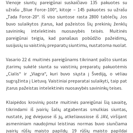
Vienoje siuntų pareigūnai suskaičiavo 135 pakuotes su
užrašu „Blue Force-100“, kitoje – 145 pakuotes su užrašu
„Tada Force-20“. Iš viso siuntose rasta 2800 tablečių. Jos
buvo sulaikytos įtarus, kad pažeistos šių prekinių ženklų
savininkų intelektinės nuosavybės teisės. Muitinės
pareigūnai teigia, kad panašaus pobūdžio pažeidimų,
susijusių su vaistinių preparatų siuntimu, nustatoma nuolat.
Vasario 22 d. muitinės pareigūnams tikrinant pašto siuntas
įtarimų sukėlė siunta su vaistinių preparatų pakuotėmis
„Cialis“ ir „Viagra“, kuri buvo siųsta į Švediją, o vėliau
sugrąžinta į Lietuvą. Vaistiniai preparatai sulaikyti, taip pat
įtarus pažeistas intelektinės nuosavybės savininkų teises.
Klaipėdos krovinių poste muitinės pareigūnai šią savaitę,
tikrindami iš įvairių šalių atgabentas smulkias siuntas,
nustatė, jog dviejuose iš jų, atkeliavusiose iš JAV, viršijant
asmeniniam naudojimui leistinas normas buvo siunčiama
įvairių rūšių maisto papildų. 19 rūšių maisto papildai