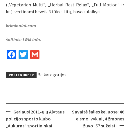
(„Vegetarian Multi“, „Herbal Rest Relax“, „Full Motion“ ir
kt.), vertinami beveik 3 tūkst. litų, buvo sulaikyti.
kriminalai.com
šaltinis: LRM info.
Facebook
Twitter
Gmail
Be kategorijos
POSTED UNDER
Post
Geriausi 2011-ųjų Alytaus
Savaitė šalies keliuose: 46
navigation
policijos sporto klubo
eismo įvykiai, 4 žmonės
„Aukuras“ sportininkai
žuvo, 57 sužeisti