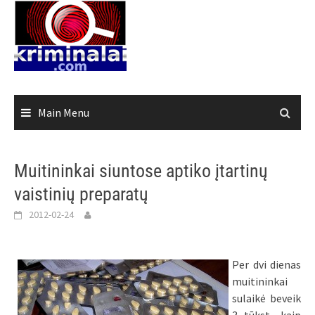
Skip
to
content
Main Menu
Muitininkai siuntose aptiko įtartinų
vaistinių preparatų
2012-02-24
Per dvi dienas
muitininkai
sulaikė beveik