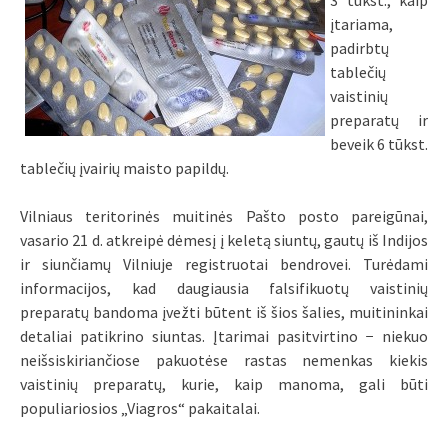
3 tūkst., kaip
įtariama,
padirbtų
tablečių
vaistinių
preparatų ir
beveik 6 tūkst.
tablečių įvairių maisto papildų.
Vilniaus teritorinės muitinės Pašto posto pareigūnai,
vasario 21 d. atkreipė dėmesį į keletą siuntų, gautų iš Indijos
ir siunčiamų Vilniuje registruotai bendrovei. Turėdami
informacijos, kad daugiausia falsifikuotų vaistinių
preparatų bandoma įvežti būtent iš šios šalies, muitininkai
detaliai patikrino siuntas. Įtarimai pasitvirtino − niekuo
neišsiskiriančiose pakuotėse rastas nemenkas kiekis
vaistinių preparatų, kurie, kaip manoma, gali būti
populiariosios „Viagros“ pakaitalai.