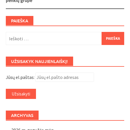
penkių grupė
PAIEŠKA
Ieškoti:
UŽSISAKYK NAUJIENLAIŠKĮ!
Jūsų el.paštas:
ARCHYVAS