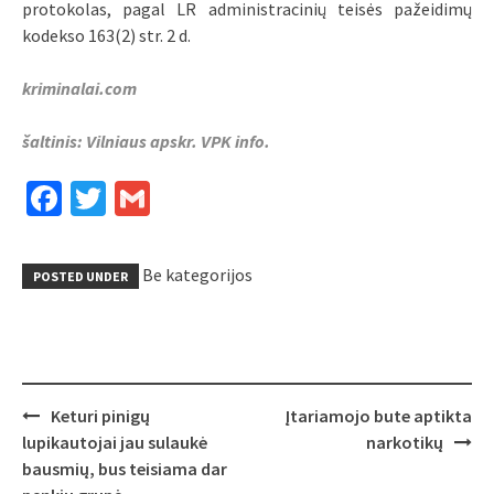
protokolas, pagal LR administracinių teisės pažeidimų
kodekso 163(2) str. 2 d.
kriminalai.com
šaltinis: Vilniaus apskr. VPK info.
Facebook
Twitter
Gmail
Be kategorijos
POSTED UNDER
Post
Keturi pinigų
Įtariamojo bute aptikta
navigation
lupikautojai jau sulaukė
narkotikų
bausmių, bus teisiama dar