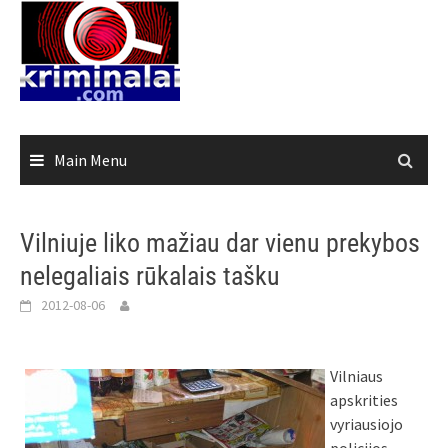
Skip
to
content
Main Menu
Vilniuje liko mažiau dar vienu prekybos
nelegaliais rūkalais tašku
2012-08-06
Vilniaus
apskrities
vyriausiojo