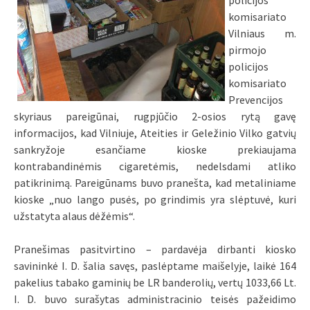
policijos
komisariato
Vilniaus m.
pirmojo
policijos
komisariato
Prevencijos
skyriaus pareigūnai, rugpjūčio 2-osios rytą gavę
informacijos, kad Vilniuje, Ateities ir Geležinio Vilko gatvių
sankryžoje esančiame kioske prekiaujama
kontrabandinėmis cigaretėmis, nedelsdami atliko
patikrinimą. Pareigūnams buvo pranešta, kad metaliniame
kioske „nuo lango pusės, po grindimis yra slėptuvė, kuri
užstatyta alaus dėžėmis“.
Pranešimas pasitvirtino – pardavėja dirbanti kiosko
savininkė I. D. šalia savęs, paslėptame maišelyje, laikė 164
pakelius tabako gaminių be LR banderolių, vertų 1033,66 Lt.
I. D. buvo surašytas administracinio teisės pažeidimo