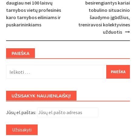
navigation
daugiau nei 100 laisvų
besirengiantys kariai
tarnybos vietų profesinės
tobulino situacinio
karo tarnybos eiliniams ir
šaudymo įgūdžius,
puskarininkiams
treniravosi kolektyvines
užduotis
PAIEŠKA
Ieškoti:
UŽSISAKYK NAUJIENLAIŠKĮ!
Jūsų el.paštas: