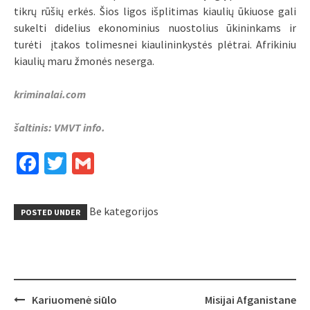
tikrų rūšių erkės. Šios ligos išplitimas kiaulių ūkiuose gali
sukelti didelius ekonominius nuostolius ūkininkams ir
turėti įtakos tolimesnei kiaulininkystės plėtrai. Afrikiniu
kiaulių maru žmonės neserga.
kriminalai.com
šaltinis: VMVT info.
Facebook
Twitter
Gmail
Be kategorijos
POSTED UNDER
Post
Kariuomenė siūlo
Misijai Afganistane