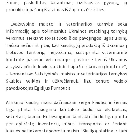
zonos, paskelbtas karantinas, uždraustas gyvūnų, jų
produktų ir pašarų išvežimas iš Zaporožės srities.
„Valstybinė maisto ir veterinarijos tarnyba seka
informaciją apie tolimesnius Ukrainos atsakingų tarnybų
veiksmus siekiant lokalizuoti šios pavojingos ligos židinį.
Tačiau nežiūrint į tai, kad kiaulių, jų produktų iš Ukrainos į
Lietuvos teritoriją neįvežama, sustiprinta veterinarinė
kontrolė pasienio veterinarijos postuose bei iš Ukrainos
atvykstančių keleivių rankinio bagažo ir krovinių kontrolė“,
– komentavo Valstybinės maisto ir veterinarijos tarnybos
Skubios veiklos ir užkrečiamųjų ligų centro vedėjo
pavaduotojas Egidijus Pumputis.
Afrikiniu kiaulių maru dažniausiai serga kiaulės ir šernai.
Liga plinta tiesioginio kontakto būdu: su ekskretais,
sekretais, krauju. Netiesioginio kontakto būdu liga plinta
per apkrėstą inventorių, rūbus, transportą ar šeriant
kiaules netinkamai apdorotu maistu. Šią ligą platina ir tam