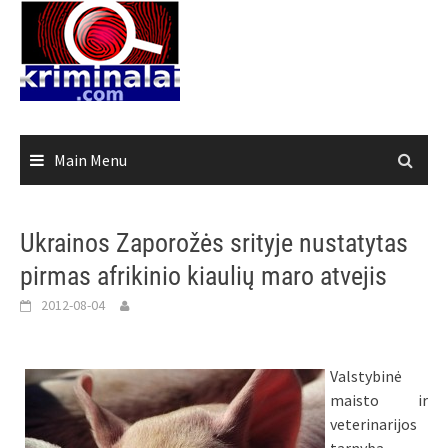
Skip
to
content
Main Menu
Ukrainos Zaporožės srityje nustatytas
pirmas afrikinio kiaulių maro atvejis
2012-08-04
Valstybinė
maisto ir
veterinarijos