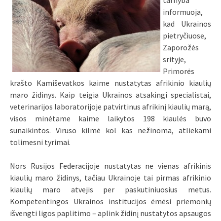
tarnyba
informuoja,
kad Ukrainos
pietryčiuose,
Zaporožės
srityje,
Primorės
krašto Kamiševatkos kaime nustatytas afrikinio kiaulių
maro židinys. Kaip teigia Ukrainos atsakingi specialistai,
veterinarijos laboratorijoje patvirtinus afrikinį kiaulių marą,
visos minėtame kaime laikytos 198 kiaulės buvo
sunaikintos. Viruso kilmė kol kas nežinoma, atliekami
tolimesni tyrimai.
Nors Rusijos Federacijoje nustatytas ne vienas afrikinis
kiaulių maro židinys, tačiau Ukrainoje tai pirmas afrikinio
kiaulių maro atvejis per paskutiniuosius metus.
Kompetentingos Ukrainos institucijos ėmėsi priemonių
išvengti ligos paplitimo – aplink židinį nustatytos apsaugos