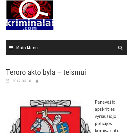
Skip
to
content
Main Menu
Teroro akto byla – teismui
2012-06-18
Panevėžio
apskrities
vyriausiojo
policijos
komisariato