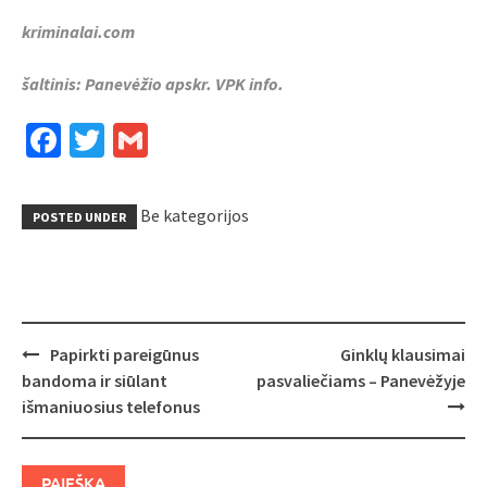
kriminalai.com
šaltinis: Panevėžio apskr. VPK info.
Facebook
Twitter
Gmail
Be kategorijos
POSTED UNDER
Post
Papirkti pareigūnus
Ginklų klausimai
navigation
bandoma ir siūlant
pasvaliečiams – Panevėžyje
išmaniuosius telefonus
PAIEŠKA