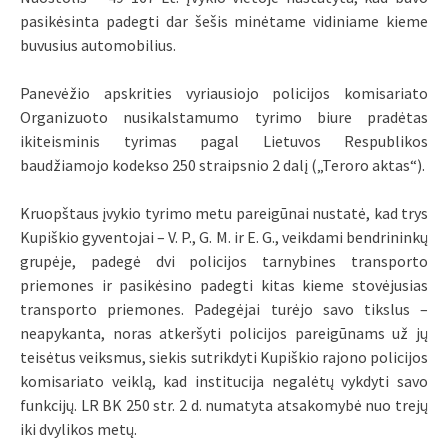
pasikėsinta padegti dar šešis minėtame vidiniame kieme
buvusius automobilius.
Panevėžio apskrities vyriausiojo policijos komisariato
Organizuoto nusikalstamumo tyrimo biure pradėtas
ikiteisminis tyrimas pagal Lietuvos Respublikos
baudžiamojo kodekso 250 straipsnio 2 dalį („Teroro aktas“).
Kruopštaus įvykio tyrimo metu pareigūnai nustatė, kad trys
Kupiškio gyventojai – V. P., G. M. ir E. G., veikdami bendrininkų
grupėje, padegė dvi policijos tarnybines transporto
priemones ir pasikėsino padegti kitas kieme stovėjusias
transporto priemones. Padegėjai turėjo savo tikslus –
neapykanta, noras atkeršyti policijos pareigūnams už jų
teisėtus veiksmus, siekis sutrikdyti Kupiškio rajono policijos
komisariato veiklą, kad institucija negalėtų vykdyti savo
funkcijų. LR BK 250 str. 2 d. numatyta atsakomybė nuo trejų
iki dvylikos metų.