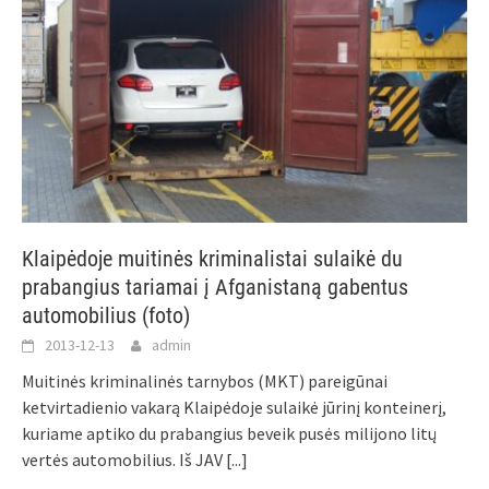
Klaipėdoje muitinės kriminalistai sulaikė du
prabangius tariamai į Afganistaną gabentus
automobilius (foto)
2013-12-13
admin
Muitinės kriminalinės tarnybos (MKT) pareigūnai
ketvirtadienio vakarą Klaipėdoje sulaikė jūrinį konteinerį,
kuriame aptiko du prabangius beveik pusės milijono litų
vertės automobilius. Iš JAV
[...]