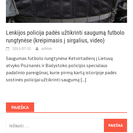
Lenkijos policija padės užtikrinti saugumą futbolo
rungtynėse (kreipimasis į sirgalius, video)
2013-07-31
admin
Saugumas futbolo rungtynėse Ketvirtadienį į Lietuvą
atvyko Poznanės ir Bialystoko policijos specialaus
padalinio pareigūnai, kurie pirmą kartą istorijoje padės
sostinės policijai užtikrinti saugumą
[...]
PAIEŠKA
Ieškoti: