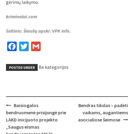
gėrimų laikymo.
kriminalai.com
šaltinis: Šiaulių apskr. VPK info.
Facebook
Twitter
Gmail
Be kategorijos
POSTED UNDER
Post
Baisiogalos
Bendras tikslas – padėti
navigation
bendruomenė prisijungė prie
vaikams, augantiems
LAKD inicijuoto projekto
asocialiose šeimose
„Saugus eismas