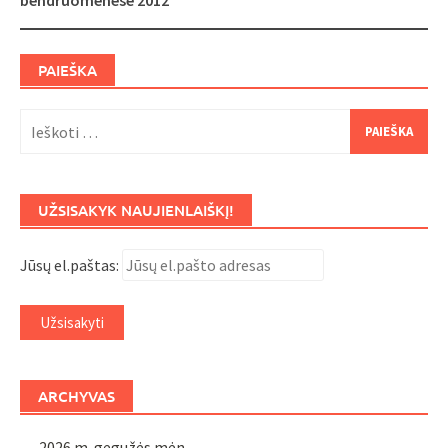
bendruomenėse 2012“
PAIEŠKA
Ieškoti:
UŽSISAKYK NAUJIENLAIŠKĮ!
Jūsų el.paštas:
ARCHYVAS
2026 m. gegužės mėn.