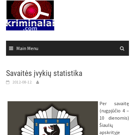
Skip
to
content
Main Menu
Savaitės įvykių statistika
2012-08-12
Per savaitę
(rugpjūčio 4 –
10 dienomis)
Šiaulių
apskrityje