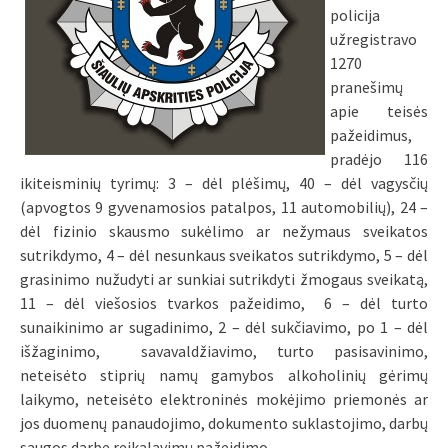
policija
užregistravo
1270
pranešimų
apie teisės
pažeidimus,
pradėjo 116
ikiteisminių tyrimų: 3 – dėl plėšimų, 40 – dėl vagysčių
(apvogtos 9 gyvenamosios patalpos, 11 automobilių), 24 –
dėl fizinio skausmo sukėlimo ar nežymaus sveikatos
sutrikdymo, 4 – dėl nesunkaus sveikatos sutrikdymo, 5 – dėl
grasinimo nužudyti ar sunkiai sutrikdyti žmogaus sveikatą,
11 – dėl viešosios tvarkos pažeidimo, 6 – dėl turto
sunaikinimo ar sugadinimo, 2 – dėl sukčiavimo, po 1 – dėl
išžaginimo, savavaldžiavimo, turto pasisavinimo,
neteisėto stiprių namų gamybos alkoholinių gėrimų
laikymo, neteisėto elektroninės mokėjimo priemonės ar
jos duomenų panaudojimo, dokumento suklastojimo, darbų
saugos darbe reikalavimų pažeidimo.