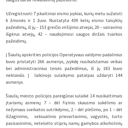
Užregistruoti 7 įskaitiniai eismo įvykiai, kurių metu sužaloti
6 žmonės ir 1 žuvo. Nustatyta 439 kelių eismo taisyklių
pažeidimų, iš jų – 153 greičio viršijimo atvejai, 20 – vairavimo
išgėrus atvejų, 42 – naudojimosi saugos diržais tvarkos
pažeidimų.
Į Šiaulių apskrities policijos Operatyvaus valdymo padalinius
buvo pristatyti 266 asmenys, įvykdę nusikalstamas veikas
bei administracinius teisės pažeidimus, iš jų 183 buvo
neblaivūs. Į laikinojo sulaikymo patalpas uždaryti 144
asmenys.
Šiaulių miesto policijos pareigūnai sulaikė 14 nusikaltimais
įtariamų asmenų: 7 – dėl fizinio skausmo sukėlimo ar
nežymaus sveikatos sutrikdymo, 2 – dėl plėšimo, po 1 – dėl
išžaginimo, seksualinio prievartavimo, vagystės, turto
pasisavinimo, neteisėto stiprių namų gamybos alkoholinių