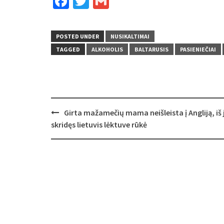
Facebook
Twitter
Gmail
POSTED UNDER
NUSIKALTIMAI
TAGGED
ALKOHOLIS
BALTARUSIS
PASIENIEČIAI
Post
Girta mažamečių mama neišleista į Angliją, iš 
navigation
skridęs lietuvis lėktuve rūkė