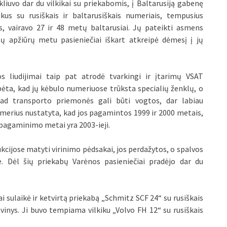
liuvo dar du vilkikai su priekabomis, į Baltarusiją gabenę
kus su rusiškais ir baltarusiškais numeriais, tempusius
, vairavo 27 ir 48 metų baltarusiai. Jų pateikti asmens
ų apžiūrų metu pasieniečiai iškart atkreipė dėmesį į jų
jos liudijimai taip pat atrodė tvarkingi ir įtarimų VSAT
ėta, kad jų kėbulo numeriuose trūksta specialių ženklų, o
kad transporto priemonės gali būti vogtos, dar labiau
numerius nustatyta, kad jos pagamintos 1999 ir 2000 metais,
pagaminimo metai yra 2003-ieji.
cijose matyti virinimo pėdsakai, jos perdažytos, o spalvos
e. Dėl šių priekabų Varėnos pasieniečiai pradėjo dar du
 sulaikė ir ketvirtą priekabą „Schmitz SCF 24“ su rusiškais
vinys. Ji buvo tempiama vilkiku „Volvo FH 12“ su rusiškais