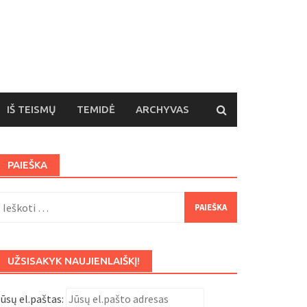
IŠ TEISMŲ
TEMIDĖ
ARCHYVAS
PAIEŠKA
eškoti:
UŽSISAKYK NAUJIENLAIŠKĮ!
ūsų el.paštas: