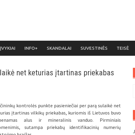
ĮVYKIAI
INFO+
SKANDALAI
SUVESTINĖS
TEISĖ
laikė net keturias įtartinas priekabas
I
čininkų kontrolės punkte pasieniečiai per parą sulaikė net
urias įtartinas vilkikų priekabas, kuriomis iš Lietuvos buvo
benamas alus ir mineralinis vanduo. Pirminiais
omenimis, sutampa priekabų identifikacinių numerių
J
stojimo braižas.