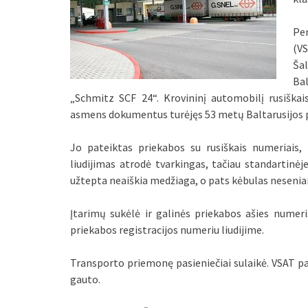
Pe
(V
Šal
Ba
„Schmitz SCF 24“. Krovininį automobilį rusiškais
asmens dokumentus turėjęs 53 metų Baltarusijos pi
Jo pateiktas priekabos su rusiškais numeriais, 
liudijimas atrodė tvarkingas, tačiau standartinė
užtepta neaiškia medžiaga, o pats kėbulas neseniai
Įtarimų sukėlė ir galinės priekabos ašies numeri
priekabos registracijos numeriu liudijime.
Transporto priemonę pasieniečiai sulaikė. VSAT pa
gauto.