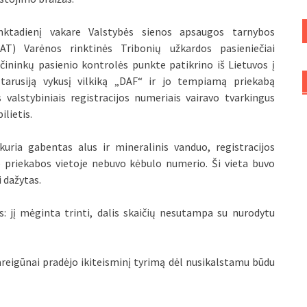
nktadienį vakare Valstybės sienos apsaugos tarnybos
SAT) Varėnos rinktinės Tribonių užkardos pasieniečiai
čininkų pasienio kontrolės punkte patikrino iš Lietuvos į
ltarusiją vykusį vilkiką „DAF“ ir jo tempiamą priekabą
 valstybiniais registracijos numeriais vairavo tvarkingus
lietis.
kuria gabentas alus ir mineralinis vanduo, registracijos
je priekabos vietoje nebuvo kėbulo numerio. Ši vieta buvo
 dažytas.
s: jį mėginta trinti, dalis skaičių nesutampa su nurodytu
reigūnai pradėjo ikiteisminį tyrimą dėl nusikalstamu būdu