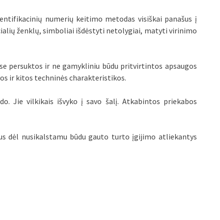
entifikacinių numerių keitimo metodas visiškai panašus į
alių ženklų, simboliai išdėstyti netolygiai, matyti virinimo
se persuktos ir ne gamykliniu būdu pritvirtintos apsaugos
s ir kitos techninės charakteristikos.
do. Jie vilkikais išvyko į savo šalį. Atkabintos priekabos
imus dėl nusikalstamu būdu gauto turto įgijimo atliekantys