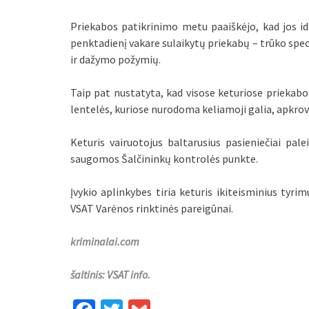
Priekabos patikrinimo metu paaiškėjo, kad jos id
penktadienį vakare sulaikytų priekabų – trūko speci
ir dažymo požymių.
Taip pat nustatyta, kad visose keturiose priekabo
lentelės, kuriose nurodoma keliamoji galia, apkrovo
Keturis vairuotojus baltarusius pasieniečiai palei
saugomos Šalčininkų kontrolės punkte.
Įvykio aplinkybes tiria keturis ikiteisminius tyr
VSAT Varėnos rinktinės pareigūnai.
kriminalai.com
šaltinis: VSAT info.