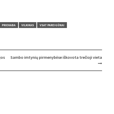
PRIEKABA
VILKIKAS
VSAT PAREIGŪNAI
jos
Sambo imtynių pirmenybėse iškovota trečioji vieta