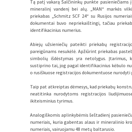
Tą patį vakarą Šalčininkų punkte pasieniečiams įk
mineralinį vandenį bei alų. „MAN“ markės vilki
priekabas „Schmitz SCF 24“ su Rusijos numeriais
dokumentai buvo nepriekaištingi, tačiau priekab
identifikacinius numerius.
Abiejų užsieniečių pateikti priekabų registraci
pareigūnams nesukėlė. Apžiūrint priekabas pasteb
simbolių išdėstymas yra netolygus. Įtarimus, 
sustiprino tai, jog pagal identifikacinius kėbulo 
o rusiškuose registracijos dokumentuose nurodyti 
Taip pat atkreiptas dėmesys, kad priekabų konstruk
neatitinka nurodytoms registracijos liudijimuos
ikiteisminius tyrimus.
Analogiškomis aplinkybėmis šeštadienį pasieniečiai
numeriais, kuria gabentas alaus ir mineralinio kro
numeriais, vairuojamu 48 metų baltarusio.