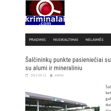
Skip
to
content
PRADINIS
NUSIKALTIMAI
NELAIMĖS
Šalčininkų punkte pasieniečiai su
su alumi ir mineraliniu
2012-03-12
admin
Šal
ket
ga
du
kla