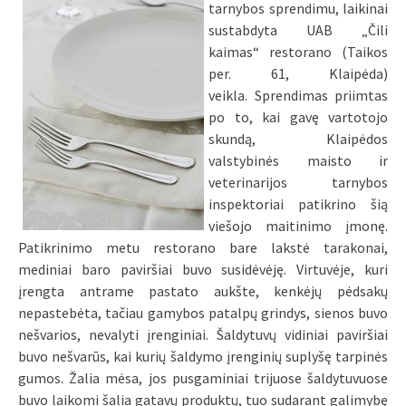
tarnybos sprendimu, laikinai
sustabdyta UAB „Čili
kaimas“ restorano (Taikos
per. 61, Klaipėda)
veikla. Sprendimas priimtas
po to, kai gavę vartotojo
skundą, Klaipėdos
valstybinės maisto ir
veterinarijos tarnybos
inspektoriai patikrino šią
viešojo maitinimo įmonę.
Patikrinimo metu restorano bare lakstė tarakonai,
mediniai baro paviršiai buvo susidėvėję. Virtuvėje, kuri
įrengta antrame pastato aukšte, kenkėjų pėdsakų
nepastebėta, tačiau gamybos patalpų grindys, sienos buvo
nešvarios, nevalyti įrenginiai. Šaldytuvų vidiniai paviršiai
buvo nešvarūs, kai kurių šaldymo įrenginių suplyšę tarpinės
gumos. Žalia mėsa, jos pusgaminiai trijuose šaldytuvuose
buvo laikomi šalia gatavų produktų, tuo sudarant galimybę