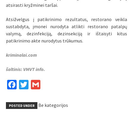
atsirasti kryžminei taršai.
Atsižvelgus į patikrinimo rezultatus, restorano veikla
sustabdyta, įmonei nurodyta atlikti restorano patalpų
valymą, dezinfekciją, dezinsekciją ir ištaisyti kitus
patikrinimo akte nurodytus trūkumus.
kriminalai.com
šaltinis: VMVT info.
Facebook
Twitter
Gmail
Be kategorijos
POSTED UNDER