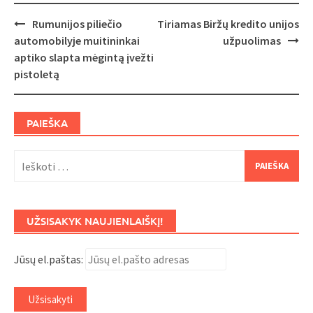
Post
Rumunijos piliečio
Tiriamas Biržų kredito unijos
navigation
automobilyje muitininkai
užpuolimas
aptiko slapta mėgintą įvežti
pistoletą
PAIEŠKA
Ieškoti:
UŽSISAKYK NAUJIENLAIŠKĮ!
Jūsų el.paštas: