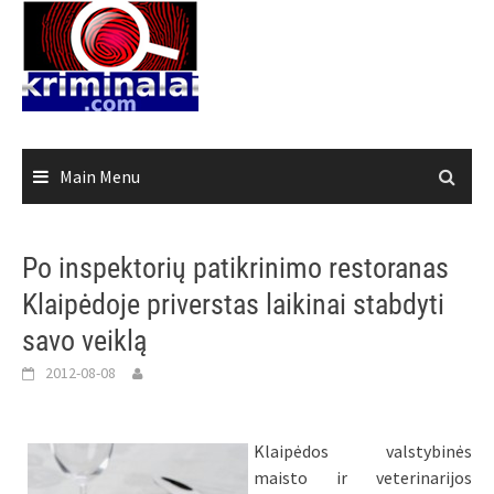
Skip
to
content
Main Menu
Po inspektorių patikrinimo restoranas
Klaipėdoje priverstas laikinai stabdyti
savo veiklą
2012-08-08
Klaipėdos valstybinės
maisto ir veterinarijos