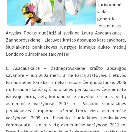
kariuomenės
vadas
generolas
leitenantas
Arvydas Pocius nuoširdžiai sveikina Laurą Asadauskaitę –
Zadneprovskienę – Lietuvos krašto apsaugos karę savanorę,
šiuolaikinės penkiakovės rungtyje laimėjus aukso medalį
Londono olimpinėse žaidynėse!
L. Asadauskaitė – Zadneprovskienė krašto apsaugos
savanorė – nuo 2003 metų. Ji ne kartą atstovavo Lietuvos
kariuomenei kariškių ir nekariniuose čempionatuose. 2006
m. Pasaulio kariškių šiuolaikinės penkiakovės čempionate
iškovojo pirmą vietą komandinėse varžybose ir antrą vietą
asmeninėse varžybose. 2007 m. Pasaulio šiuolaikinės
penkiakovės čempionate užėmė trečią vietą asmeninėse
varžybose. 2009 m. Pasaulio šiuolaikinės penkiakovės
čempionate – antrą vietą asmeninėse varžybose. 2011 m.
Pasaulio šiuolaikinės penkiakovės čempionate – trečią vietą