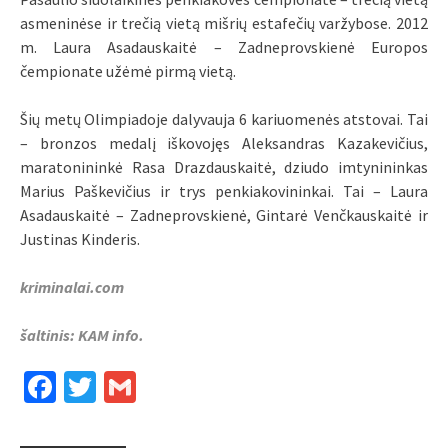
asmeninėse ir trečią vietą mišrių estafečių varžybose. 2012
m. Laura Asadauskaitė – Zadneprovskienė Europos
čempionate užėmė pirmą vietą.
Šių metų Olimpiadoje dalyvauja 6 kariuomenės atstovai. Tai
– bronzos medalį iškovojęs Aleksandras Kazakevičius,
maratonininkė Rasa Drazdauskaitė, dziudo imtynininkas
Marius Paškevičius ir trys penkiakovininkai. Tai – Laura
Asadauskaitė – Zadneprovskienė, Gintarė Venčkauskaitė ir
Justinas Kinderis.
kriminalai.com
šaltinis: KAM info.
Facebook
Twitter
Gmail