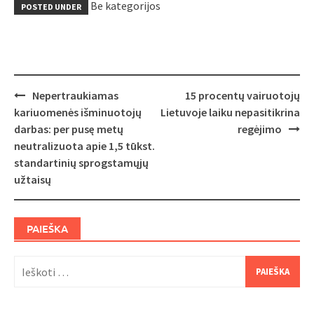
Be kategorijos
POSTED UNDER
Post
Nepertraukiamas
15 procentų vairuotojų
navigation
kariuomenės išminuotojų
Lietuvoje laiku nepasitikrina
darbas: per pusę metų
regėjimo
neutralizuota apie 1,5 tūkst.
standartinių sprogstamųjų
užtaisų
PAIEŠKA
Ieškoti: