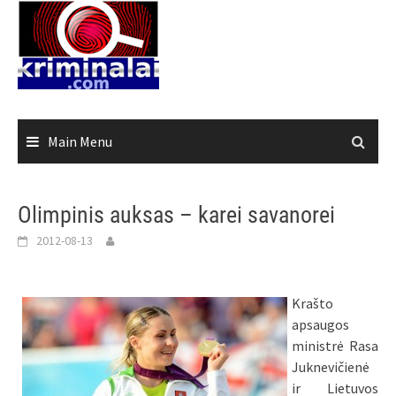
Skip
to
content
Main Menu
Olimpinis auksas – karei savanorei
2012-08-13
Krašto
apsaugos
ministrė Rasa
Juknevičienė
ir Lietuvos