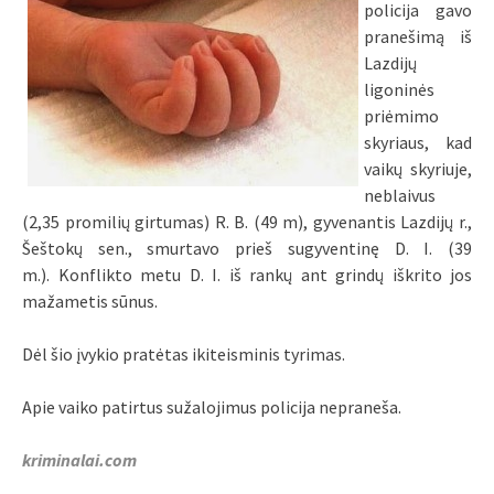
policija gavo
pranešimą iš
Lazdijų
ligoninės
priėmimo
skyriaus, kad
vaikų skyriuje,
neblaivus
(2,35 promilių girtumas) R. B. (49 m), gyvenantis Lazdijų r.,
Šeštokų sen., smurtavo prieš sugyventinę D. I. (39
m.). Konflikto metu D. I. iš rankų ant grindų iškrito jos
mažametis sūnus.
Dėl šio įvykio pratėtas ikiteisminis tyrimas.
Apie vaiko patirtus sužalojimus policija nepraneša.
kriminalai.com