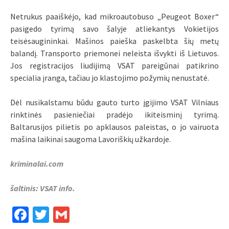
Netrukus paaiškėjo, kad mikroautobuso „Peugeot Boxer“
pasigedo tyrimą savo šalyje atliekantys Vokietijos
teisėsaugininkai. Mašinos paieška paskelbta šių metų
balandį. Transporto priemonei neleista išvykti iš Lietuvos.
Jos registracijos liudijimą VSAT pareigūnai patikrino
specialia įranga, tačiau jo klastojimo požymių nenustatė.
Dėl nusikalstamu būdu gauto turto įgijimo VSAT Vilniaus
rinktinės pasieniečiai pradėjo ikiteisminį tyrimą.
Baltarusijos pilietis po apklausos paleistas, o jo vairuota
mašina laikinai saugoma Lavoriškių užkardoje.
kriminalai.com
šaltinis: VSAT info.
Facebook
Twitter
Gmail