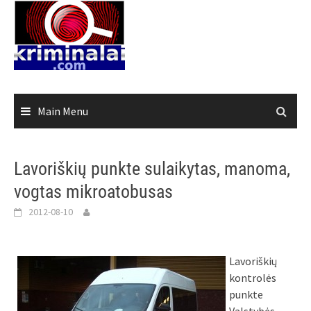
Skip
to
content
Main Menu
Lavoriškių punkte sulaikytas, manoma,
vogtas mikroatobusas
2012-08-10
Lavoriškių
kontrolės
punkte