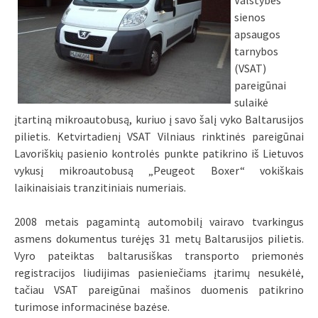
Valstybės
sienos
apsaugos
tarnybos
(VSAT)
pareigūnai
sulaikė
įtartiną mikroautobusą, kuriuo į savo šalį vyko Baltarusijos
pilietis. Ketvirtadienį VSAT Vilniaus rinktinės pareigūnai
Lavoriškių pasienio kontrolės punkte patikrino iš Lietuvos
vykusį mikroautobusą „Peugeot Boxer“ vokiškais
laikinaisiais tranzitiniais numeriais.
2008 metais pagamintą automobilį vairavo tvarkingus
asmens dokumentus turėjęs 31 metų Baltarusijos pilietis.
Vyro pateiktas baltarusiškas transporto priemonės
registracijos liudijimas pasieniečiams įtarimų nesukėlė,
tačiau VSAT pareigūnai mašinos duomenis patikrino
turimose informacinėse bazėse.