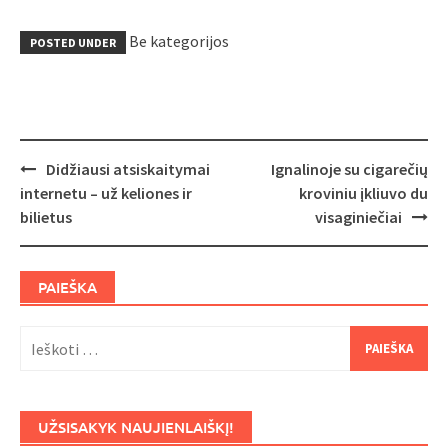
Be kategorijos
POSTED UNDER
Post
Didžiausi atsiskaitymai
Ignalinoje su cigarečių
navigation
internetu – už keliones ir
kroviniu įkliuvo du
bilietus
visaginiečiai
PAIEŠKA
Ieškoti:
UŽSISAKYK NAUJIENLAIŠKĮ!