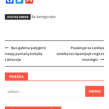
Be kategorijos
POSTED UNDER
Post
Bus galima palyginti
Pasienyje su Lenkija
navigation
naujų pastatų kokybę
sulaikytas Ispanijoje vogtas
Lietuvoje
visureigis
PAIEŠKA
Ieškoti: