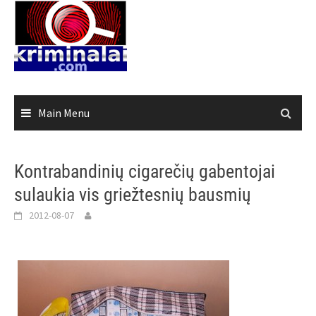
Skip
to
content
Main Menu
Kontrabandinių cigarečių gabentojai
sulaukia vis griežtesnių bausmių
2012-08-07