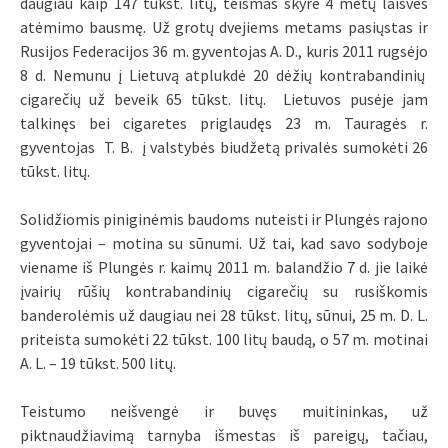
daugiau kaip 147 tūkst. litų, teismas skyrė 4 metų laisvės
atėmimo bausmę. Už grotų dvejiems metams pasiųstas ir
Rusijos Federacijos 36 m. gyventojas A. D., kuris 2011 rugsėjo
8 d. Nemunu į Lietuvą atplukdė 20 dėžių kontrabandinių
cigarečių už beveik 65 tūkst. litų. Lietuvos pusėje jam
talkinęs bei cigaretes priglaudęs 23 m. Tauragės r.
gyventojas T. B. į valstybės biudžetą privalės sumokėti 26
tūkst. litų.
Solidžiomis piniginėmis baudoms nuteisti ir Plungės rajono
gyventojai – motina su sūnumi. Už tai, kad savo sodyboje
viename iš Plungės r. kaimų 2011 m. balandžio 7 d. jie laikė
įvairių rūšių kontrabandinių cigarečių su rusiškomis
banderolėmis už daugiau nei 28 tūkst. litų, sūnui, 25 m. D. L.
priteista sumokėti 22 tūkst. 100 litų baudą, o 57 m. motinai
A. L. – 19 tūkst. 500 litų.
Teistumo neišvengė ir buvęs muitininkas, už
piktnaudžiavimą tarnyba išmestas iš pareigų, tačiau,