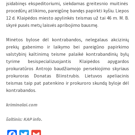
įsidabinęs ekspeditoriumi, siekdamas greitesnio muitinės
procedūrų atlikimo, pareigūnę bandęs papirkti kyšiu. Liepos
12 d. Klaipėdos miesto apylinkės teismas už tai 46 m. M. B.
skyrė pusės metų laisvės apribojimo bausmę.
Minėtos bylose dėl kontrabandos, nelegalaus akcizinių
prekių gabenimo ir laikymo bei pareigūno papirkimo
valstybinį kaltinimą teisme palaikė kontrabandinių bylų
tyrime besispecializuojantis Klaipėdos apygardos
prokuratūros Antrojo baudžiamojo persekiojimo skyriaus
prokuroras Donatas Blinstrubis. Lietuvos apeliacinis
teismas taip pat patenkino ir prokuroro skundą byloje dėl
kontrabandos.
kriminalai.com
šaltinis: KAP info.
Facebook
Twitter
Gmail