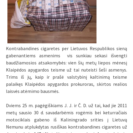
Kontrabandines cigaretes per Lietuvos Respublikos sieną
gabenantiems asmenims vis sunkiau sekasi išvengti
baudžiamosios atsakomybės: vien šių metų liepos mėnesį
Klaipėdos apygardos teisme už tai nuteisti šeši asmenys.
Trims iš jų, kaip ir prašė valstybinį kaltinimą teisme
palaikęs Klaipėdos apygardos prokuroras, skirtos realios
laisvės atėmimo bausmės.
Dviems 25 m. pagėgiškiams J. J. ir Č. D. už tai, kad jie 2011
metų sausio 30 d. savadarbėmis rogėmis bei keturračiais
motociklais gabeno iš Kaliningrado srities į Lietuvą
Nemunu atplukdytas rusiškas kontrabandines cigaretes už