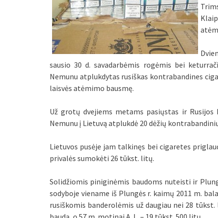
Trims
Klai
atėm
Dviem
sausio 30 d. savadarbėmis rogėmis bei keturrači
Nemunu atplukdytas rusiškas kontrabandines cigare
laisvės atėmimo bausmę.
Už grotų dvejiems metams pasiųstas ir Rusijos Fe
Nemunu į Lietuvą atplukdė 20 dėžių kontrabandinių c
Lietuvos pusėje jam talkinęs bei cigaretes priglau
privalės sumokėti 26 tūkst. litų.
Solidžiomis piniginėmis baudoms nuteisti ir Plung
sodyboje viename iš Plungės r. kaimų 2011 m. baland
rusiškomis banderolėmis už daugiau nei 28 tūkst. li
baudą, o 57 m. motinai A. L. – 19 tūkst. 500 litų.