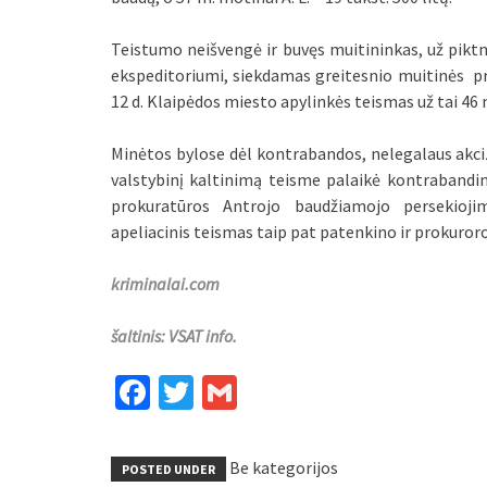
Teistumo neišvengė ir buvęs muitininkas, už piktn
ekspeditoriumi, siekdamas greitesnio muitinės pr
12 d. Klaipėdos miesto apylinkės teismas už tai 46
Minėtos bylose dėl kontrabandos, nelegalaus akci
valstybinį kaltinimą teisme palaikė kontrabandin
prokuratūros Antrojo baudžiamojo persekiojim
apeliacinis teismas taip pat patenkino ir prokuror
kriminalai.com
šaltinis: VSAT info.
Facebook
Twitter
Gmail
Be kategorijos
POSTED UNDER