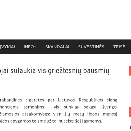
ĮVYKIAI
INFO+
SKANDALAI
SUVESTINĖS
TEISĖ
jai sulaukia vis griežtesnių bausmių
I
rabandines cigaretes per Lietuvos Respublikos sieną
nantiems asmenims vis sunkiau sekasi išvengti
žiamosios atsakomybės: vien šių metų liepos mėnesį
ėdos apygardos teisme už tai nuteisti šeši asmenys.
J