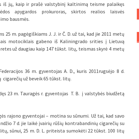
 iš jų, kaip ir prašė valstybinį kaltinimą teisme palaikęs
pėdos apygardos prokuroras, skirtos realios laisvės
imo bausmės.
s 25 m. pagėgiškiams J. J. ir Č. D. už tai, kad jie 2011 metų
ais motociklais gabeno iš Kaliningrado srities į Lietuvą
tes už daugiau kaip 147 tūkst. litų, teismas skyrė 4 metų
deracijos 36 m. gyventojas A. D., kuris 2011rugsėjo 8 d.
igarečių už beveik 65 tūkst. litų.
dęs 23 m. Tauragės r. gyventojas T. B. į valstybės biudžetą
ės rajono gyventojai – motina su sūnumi. Už tai, kad savo
žio 7 d. jie laikė įvairių rūšių kontrabandinių cigarečių su
tų, sūnui, 25 m. D. L. priteista sumokėti 22 tūkst. 100 litų