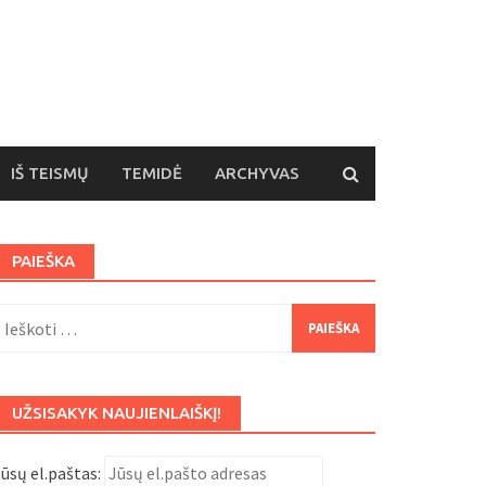
IŠ TEISMŲ
TEMIDĖ
ARCHYVAS
PAIEŠKA
eškoti:
UŽSISAKYK NAUJIENLAIŠKĮ!
ūsų el.paštas: