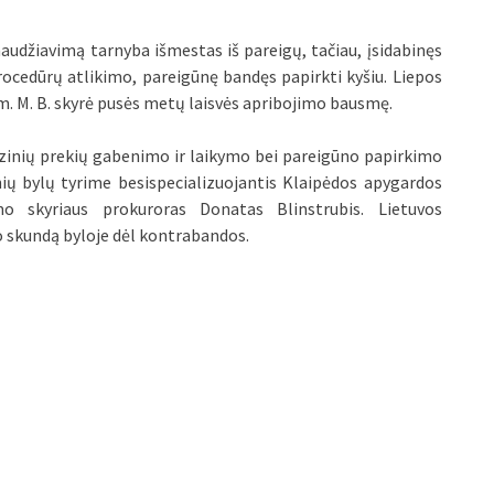
audžiavimą tarnyba išmestas iš pareigų, tačiau, įsidabinęs
ocedūrų atlikimo, pareigūnę bandęs papirkti kyšiu. Liepos
 m. M. B. skyrė pusės metų laisvės apribojimo bausmę.
zinių prekių gabenimo ir laikymo bei pareigūno papirkimo
ių bylų tyrime besispecializuojantis Klaipėdos apygardos
o skyriaus prokuroras Donatas Blinstrubis. Lietuvos
o skundą byloje dėl kontrabandos.