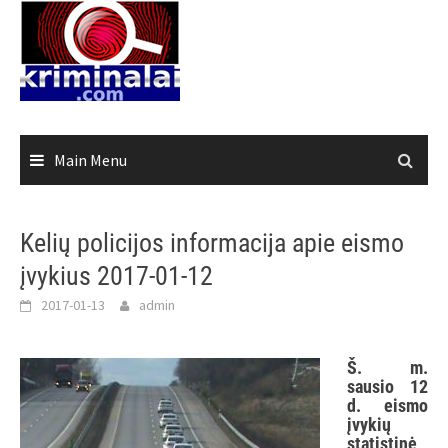
Skip
to
content
Main Menu
Kelių policijos informacija apie eismo
įvykius 2017-01-12
2017-01-13
admin
Š. m.
sausio 12
d. eismo
įvykių
statistinė