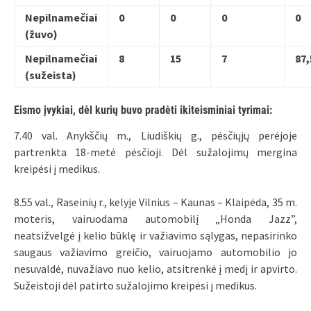
Nepilnamečiai
0
0
0
0
(žuvo)
Nepilnamečiai
8
15
7
87,
(sužeista)
Eismo įvykiai, dėl kurių buvo pradėti ikiteisminiai tyrimai:
7.40 val. Anykščių m., Liudiškių g., pėsčiųjų perėjoje
partrenkta 18-metė pėsčioji. Dėl sužalojimų mergina
kreipėsi į medikus.
8.55 val., Raseinių r., kelyje Vilnius – Kaunas – Klaipėda, 35 m.
moteris, vairuodama automobilį „Honda Jazz”,
neatsižvelgė į kelio būklę ir važiavimo sąlygas, nepasirinko
saugaus važiavimo greičio, vairuojamo automobilio jo
nesuvaldė, nuvažiavo nuo kelio, atsitrenkė į medį ir apvirto.
Sužeistoji dėl patirto sužalojimo kreipėsi į medikus.