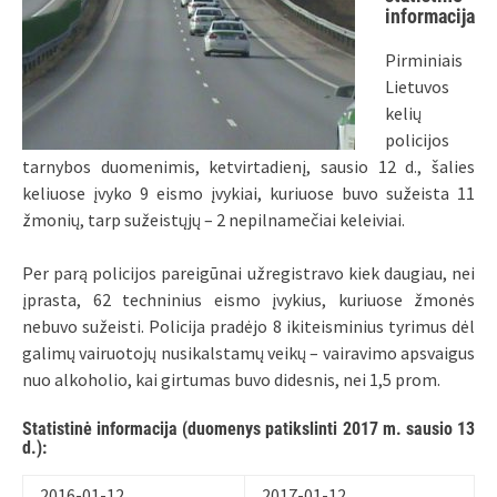
informacija
Pirminiais
Lietuvos
kelių
policijos
tarnybos duomenimis, ketvirtadienį, sausio 12 d., šalies
keliuose įvyko 9 eismo įvykiai, kuriuose buvo sužeista 11
žmonių, tarp sužeistųjų – 2 nepilnamečiai keleiviai.
Per parą policijos pareigūnai užregistravo kiek daugiau, nei
įprasta, 62 techninius eismo įvykius, kuriuose žmonės
nebuvo sužeisti. Policija pradėjo 8 ikiteisminius tyrimus dėl
galimų vairuotojų nusikalstamų veikų – vairavimo apsvaigus
nuo alkoholio, kai girtumas buvo didesnis, nei 1,5 prom.
Statistinė informacija (duomenys patikslinti 2017 m. sausio 13
d.):
2016-01-12
2017-01-12