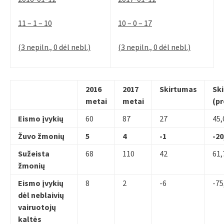
11 – 1 – 10
10 – 0 – 17
(3 nepiln., 0 dėl nebl.)
(3 nepiln., 0 dėl nebl.)
2016
2017
Skirtumas
Sk
metai
metai
(pr
Eismo įvykių
60
87
27
45,
Žuvo žmonių
5
4
-1
-20
Sužeista
68
110
42
61,
žmonių
Eismo įvykių
8
2
-6
-75
dėl neblaivių
vairuotojų
kaltės