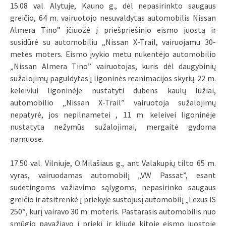
15.08 val. Alytuje, Kauno g., dėl nepasirinkto saugaus
greičio, 64 m. vairuotojo nesuvaldytas automobilis Nissan
Almera Tino” įčiuožė į priešpriešinio eismo juostą ir
susidūrė su automobiliu „Nissan X-Trail, vairuojamu 30-
metės moters. Eismo įvykio metu nukentėjo automobilio
„Nissan Almera Tino” vairuotojas, kuris dėl daugybinių
sužalojimų paguldytas į ligoninės reanimacijos skyrių. 22 m.
keleiviui ligoninėje nustatyti dubens kaulų lūžiai,
automobilio „Nissan X-Trail” vairuotoja sužalojimų
nepatyrė, jos nepilnametei , 11 m. keleivei ligoninėje
nustatyta nežymūs sužalojimai, mergaitė gydoma
namuose.
17.50 val. Vilniuje, O.Milašiaus g., ant Valakupių tilto 65 m.
vyras, vairuodamas automobilį „VW Passat”, esant
sudėtingoms važiavimo sąlygoms, nepasirinko saugaus
greičio ir atsitrenkė į priekyje sustojusį automobilį „Lexus IS
250″, kurį vairavo 30 m. moteris. Pastarasis automobilis nuo
smūgio pavažiavo į priekį ir kliudė kitoje eismo juostoje