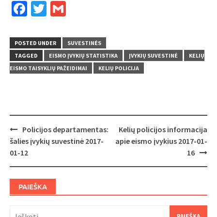
Facebook
Twitter
Gmail
POSTED UNDER
SUVESTINĖS
TAGGED
EISMO ĮVYKIŲ STATISTIKA
ĮVYKIŲ SUVESTINĖ
KELIŲ
EISMO TAISYKLIŲ PAŽEIDIMAI
KELIŲ POLICIJA
Post
Policijos departamentas:
Kelių policijos informacija
navigation
šalies įvykių suvestinė 2017-
apie eismo įvykius 2017-01-
01-12
16
PAIEŠKA
Ieškoti: