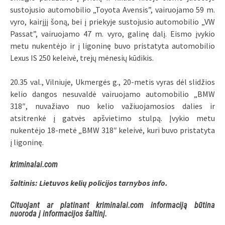
sustojusio automobilio „Toyota Avensis”, vairuojamo 59 m.
vyro, kairįjį šoną, bei į priekyje sustojusio automobilio „VW
Passat”, vairuojamo 47 m. vyro, galinę dalį. Eismo įvykio
metu nukentėjo ir į ligoninę buvo pristatyta automobilio
Lexus IS 250 keleivė, trejų mėnesių kūdikis.
20.35 val., Vilniuje, Ukmergės g., 20-metis vyras dėl slidžios
kelio dangos nesuvaldė vairuojamo automobilio „BMW
318″, nuvažiavo nuo kelio važiuojamosios dalies ir
atsitrenkė į gatvės apšvietimo stulpą. Įvykio metu
nukentėjo 18-metė „BMW 318″ keleivė, kuri buvo pristatyta
į ligoninę.
kriminalai.com
šaltinis: Lietuvos kelių policijos tarnybos info.
Cituojant ar platinant kriminalai.com informaciją būtina
nuoroda į informacijos šaltinį.