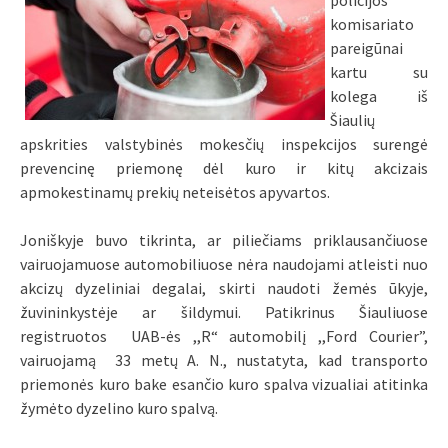
policijos
komisariato
pareigūnai
kartu su
kolega iš
Šiaulių
apskrities valstybinės mokesčių inspekcijos surengė
prevencinę priemonę dėl kuro ir kitų akcizais
apmokestinamų prekių neteisėtos apyvartos.
Joniškyje buvo tikrinta, ar piliečiams priklausančiuose
vairuojamuose automobiliuose nėra naudojami atleisti nuo
akcizų dyzeliniai degalai, skirti naudoti žemės ūkyje,
žuvininkystėje ar šildymui. Patikrinus Šiauliuose
registruotos UAB-ės ,,R“ automobilį ,,Ford Courier”,
vairuojamą 33 metų A. N., nustatyta, kad transporto
priemonės kuro bake esančio kuro spalva vizualiai atitinka
žymėto dyzelino kuro spalvą.