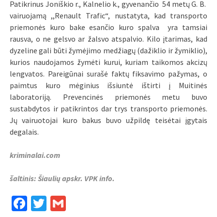
Patikrinus Joniškio r., Kalnelio k., gyvenančio 54 metų G. B.
vairuojamą ,,Renault Trafic“, nustatyta, kad transporto
priemonės kuro bake esančio kuro spalva yra tamsiai
rausva, o ne gelsvo ar žalsvo atspalvio. Kilo įtarimas, kad
dyzeline gali būti žymėjimo medžiagų (dažiklio ir žymiklio),
kurios naudojamos žymėti kurui, kuriam taikomos akcizų
lengvatos. Pareigūnai surašė faktų fiksavimo pažymas, o
paimtus kuro mėginius išsiuntė ištirti į Muitinės
laboratoriją. Prevencinės priemonės metu buvo
sustabdytos ir patikrintos dar trys transporto priemonės.
Jų vairuotojai kuro bakus buvo užpildę teisėtai įgytais
degalais.
kriminalai.com
šaltinis: Šiaulių apskr. VPK info.
Facebook
Twitter
Gmail