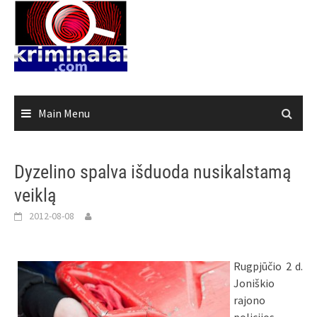
Skip
to
content
Main Menu
Dyzelino spalva išduoda nusikalstamą
veiklą
2012-08-08
Rugpjūčio 2 d.
Joniškio
rajono