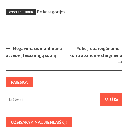
Be kategorijos
POSTED UNDER
Post
Mėgavimasis marihuana
Policijis pareigūnams –
navigation
atvedė į teisiamųjų suolą
kontrabandinė staigmena
PAIEŠKA
Ieškoti:
UŽSISAKYK NAUJIENLAIŠKĮ!