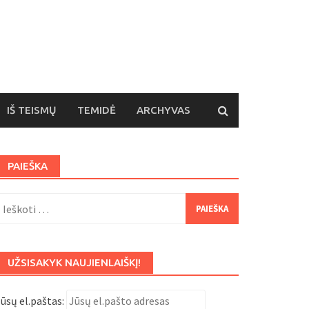
IŠ TEISMŲ
TEMIDĖ
ARCHYVAS
PAIEŠKA
eškoti:
UŽSISAKYK NAUJIENLAIŠKĮ!
ūsų el.paštas: