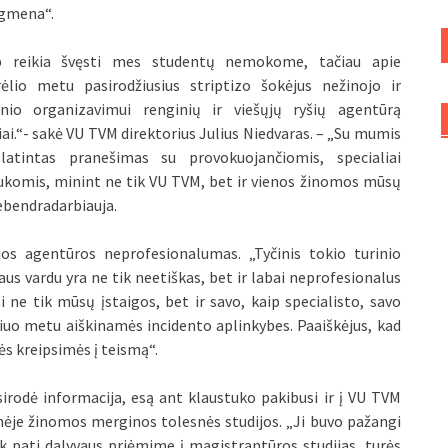
igmena“.
p reikia švęsti mes studentų nemokome, tačiau apie
rėlio metu pasirodžiusius striptizo šokėjus nežinojo ir
inio organizavimui renginių ir viešųjų ryšių agentūrą
iai.“- sakė VU TVM direktorius Julius Niedvaras. – „Su mumis
platintas pranešimas su provokuojančiomis, specialiai
aukomis, minint ne tik VU TVM, bet ir vienos žinomos mūsų
ebendradarbiauja.
os agentūros neprofesionalumas. „Tyčinis tokio turinio
s vardu yra ne tik neetiškas, bet ir labai neprofesionalus
ti ne tik mūsų įstaigos, bet ir savo, kaip specialisto, savo
Šiuo metu aiškinamės incidento aplinkybes. Paaiškėjus, kad
ės kreipsimės į teismą“.
sirodė informacija, esą ant klaustuko pakibusi ir į VU TVM
nėje žinomos merginos tolesnės studijos. „Ji buvo pažangi
tik pati dalyvaus priėmime į magistrantūros studijas, turės