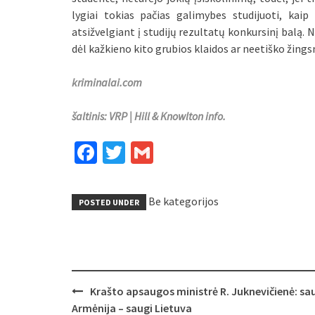
lygiai tokias pačias galimybes studijuoti, kai
atsižvelgiant į studijų rezultatų konkursinį balą
dėl kažkieno kito grubios klaidos ar neetiško žingsni
kriminalai.com
šaltinis: VRP | Hill & Knowlton info.
Facebook
Twitter
Gmail
Be kategorijos
POSTED UNDER
Post
Krašto apsaugos ministrė R. Juknevičienė: sa
navigation
Armėnija – saugi Lietuva