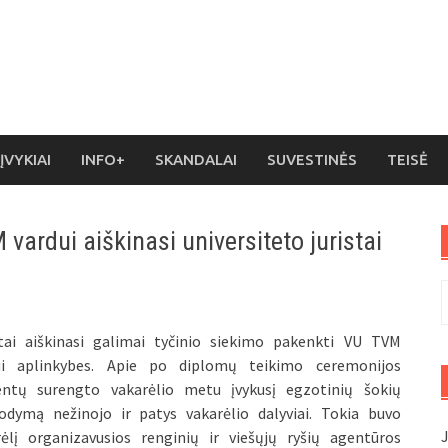
ĮVYKIAI
INFO+
SKANDALAI
SUVESTINĖS
TEISĖ
vardui aiškinasi universiteto juristai
I
stai aiškinasi galimai tyčinio siekimo pakenkti VU TVM
ui aplinkybes. Apie po diplomų teikimo ceremonijos
entų surengto vakarėlio metu įvykusį egzotinių šokių
rodymą nežinojo ir patys vakarėlio dalyviai. Tokia buvo
J
rėlį organizavusios renginių ir viešųjų ryšių agentūros