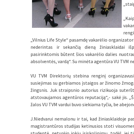
„sta
„Kai
vaka
reng
„Vilnius Life Style“ pasamdę vakarėlio organizator
nederintas ir sekančią dieną žiniasklaidai iš
pasirinktomis būtent šios vakarėlio dalies nuotr
absolventės, vardą“. Su minėta agentūra VU TVM n
VU TVM Direktorių stebina renginį organizavusi
susiejimas su gerbiamos įstaigos ar žinomo žmogau
žingsnis. Juk straipsnio autorius rizikuoja suterš
atstovaujamos agentūros reputaciją“,- sakė jis. „
žalos VU TVM vardui buvo siekiama tyčia, be abejon
J.Niedvarui nemalonu ir tai, kad žiniasklaidoje pa
magistrantūros studijas ketinusios stoti visuome
studentė, neturėjo jokių įsiskolinimų, todėl, jei 