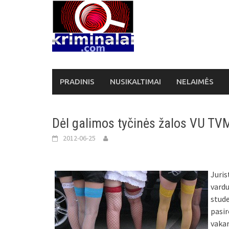
Skip
to
content
PRADINIS
NUSIKALTIMAI
NELAIMĖS
Dėl galimos tyčinės žalos VU TVM 
2012-06-25
Juri
vard
stud
pasi
vaka