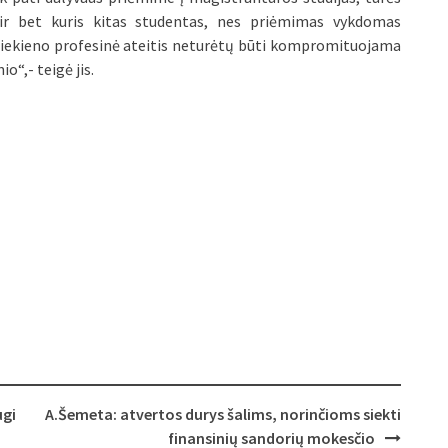
p ir bet kuris kitas studentas, nes priėmimas vykdomas
. Niekieno profesinė ateitis neturėtų būti kompromituojama
o“,- teigė jis.
ugi
A.Šemeta: atvertos durys šalims, norinčioms siekti
finansinių sandorių mokesčio