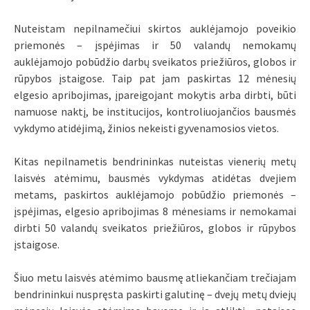
Nuteistam nepilnamečiui skirtos auklėjamojo poveikio
priemonės – įspėjimas ir 50 valandų nemokamų
auklėjamojo pobūdžio darbų sveikatos priežiūros, globos ir
rūpybos įstaigose. Taip pat jam paskirtas 12 mėnesių
elgesio apribojimas, įpareigojant mokytis arba dirbti, būti
namuose naktį, be institucijos, kontroliuojančios bausmės
vykdymo atidėjimą, žinios nekeisti gyvenamosios vietos.
Kitas nepilnametis bendrininkas nuteistas vienerių metų
laisvės atėmimu, bausmės vykdymas atidėtas dvejiem
metams, paskirtos auklėjamojo pobūdžio priemonės –
įspėjimas, elgesio apribojimas 8 mėnesiams ir nemokamai
dirbti 50 valandų sveikatos priežiūros, globos ir rūpybos
įstaigose.
Šiuo metu laisvės atėmimo bausmę atliekančiam trečiajam
bendrininkui nuspręsta paskirti galutinę – dvejų metų dviejų