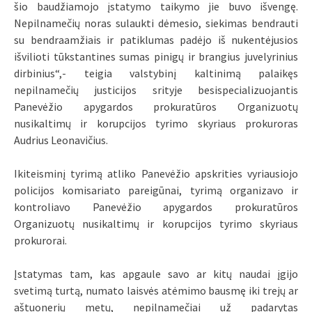
šio baudžiamojo įstatymo taikymo jie buvo išvengę.
Nepilnamečių noras sulaukti dėmesio, siekimas bendrauti
su bendraamžiais ir patiklumas padėjo iš nukentėjusios
išvilioti tūkstantines sumas pinigų ir brangius juvelyrinius
dirbinius“,- teigia valstybinį kaltinimą palaikęs
nepilnamečių justicijos srityje besispecializuojantis
Panevėžio apygardos prokuratūros Organizuotų
nusikaltimų ir korupcijos tyrimo skyriaus prokuroras
Audrius Leonavičius.
Ikiteisminį tyrimą atliko Panevėžio apskrities vyriausiojo
policijos komisariato pareigūnai, tyrimą organizavo ir
kontroliavo Panevėžio apygardos prokuratūros
Organizuotų nusikaltimų ir korupcijos tyrimo skyriaus
prokurorai.
Įstatymas tam, kas apgaule savo ar kitų naudai įgijo
svetimą turtą, numato laisvės atėmimo bausmę iki trejų ar
aštuonerių metų, nepilnamečiai už padarytas