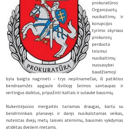
prokuratūros
Organizuotų
nusikaltimų ir
korupcijos
tyrimo skyriaus
prokurorų
perduota
teismui
nusikaltimų
nuosavybei
baudžiamoji
byla baigta nagrinėti – trys nepilnamečiai, iš patiklios
bendraamžės apgaule išvilioję šeimos santaupas ir
vertingus daiktus, pripažinti kaltais ir sulaukė bausmių.
Nukentėjusios mergaitės tariamas draugas, kartu su
bendrininkais planavęs ir daręs nusikalstamas veikas,
nuteistas dvejų metų laisvės atėmimu, bausmės vykdymas
atidėtas dvejiem metams.