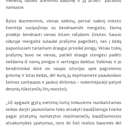
mėnesių laisvės atėmimo bausmę ir ją atlikti pataisos
namuose.
Bylos duomenimis, vienas vaikinų, pernai rudenį miesto
šventėje susipažinęs su bendraamže mergaite, žiemą
pradėjo bendrauti vienas kitam rašydami žinutes. Sausio
viduryje mergaitė sulaukė prašymo pagelbėti, nes į bėdą
papuolusiam tariamam draugui prireikė pinigų. Vėliau tokių
prašymų buvo ne vienas, patikli draugė stengėsi padėti
nešdama iš namų pinigus ir vertingus daiktus. Vaikinas ir jo
bendrininkai kūrė vis naujas istorijas apie pagrobimo
grėsmę ir kitas bėdas, dėl kurių jų nepilnametė paaukodavo
šeimos santaupas ir jaukso dirbinius – nukentėjusieji patyrė
devynių tūkstančių litų nuostolį.
„Už apgaule įgytą svetimą turtą linkusiems nusikalstamas
veikas daryti jaunuoliams teko atsakyti baudžiamąja tvarka
pagal įstatymų numatytos nepilnamečių baudžiamosios
atsakomybės ypatumus, nors iki šiol realios bausmės dėl