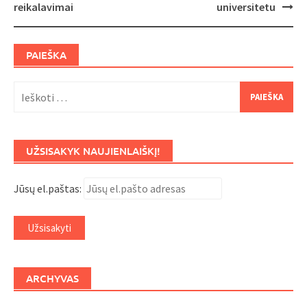
reikalavimai
universitetu
PAIEŠKA
Ieškoti:
UŽSISAKYK NAUJIENLAIŠKĮ!
Jūsų el.paštas:
ARCHYVAS