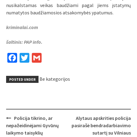
nusikalstamas veikas baudžiami pagal jiems įstatymų
numatytos baudžiamosios atsakomybės ypatumus.
kriminalai.com
šaltinis: PAP info.
Facebook
Twitter
Gmail
Be kategorijos
POSTED UNDER
Post
Policija tikrino, ar
Alytaus apskrities policija
navigation
nepažeidinėjami Gyvūnų
pasirašė bendradarbiavimo
laikymo taisyklių
sutartį su Vilniaus