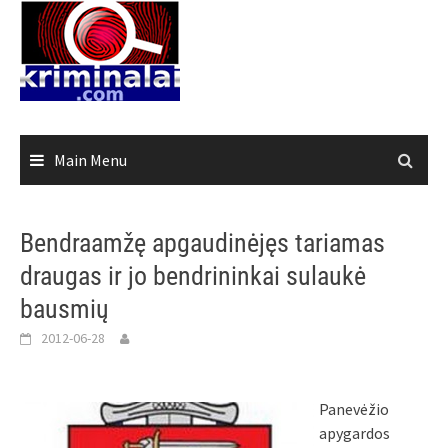
Skip
to
content
Main Menu
Bendraamžę apgaudinėjęs tariamas
draugas ir jo bendrininkai sulaukė
bausmių
2012-06-28
Panevėžio
apygardos