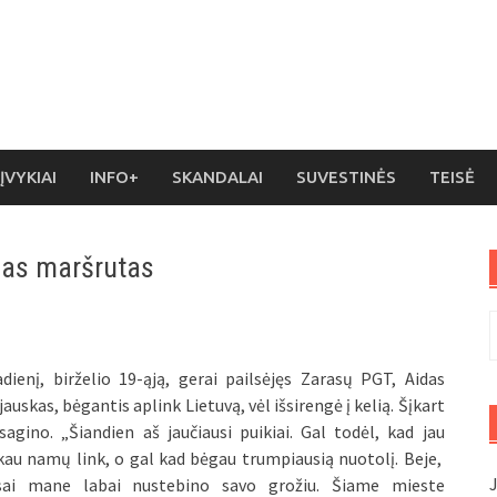
ĮVYKIAI
INFO+
SKANDALAI
SUVESTINĖS
TEISĖ
ias maršrutas
I
dienį, birželio 19-ąją, gerai pailsėjęs Zarasų PGT, Aidas
jauskas, bėgantis aplink Lietuvą, vėl išsirengė į kelią. Šįkart
isagino. „Šiandien aš jaučiausi puikiai. Gal todėl, kad jau
au namų link, o gal kad bėgau trumpiausią nuotolį. Beje,
J
sai mane labai nustebino savo grožiu. Šiame mieste