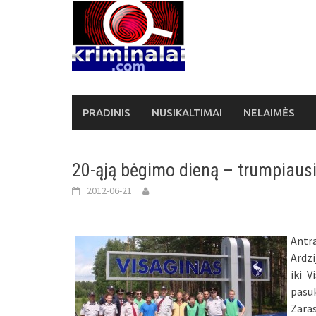
Skip
to
content
PRADINIS
NUSIKALTIMAI
NELAIMĖS
20-ąją bėgimo dieną – trumpiaus
2012-06-21
Antra
Ardzi
iki V
pasuk
Zara