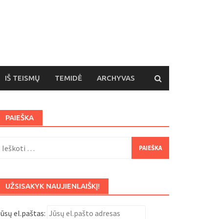
IŠ TEISMŲ
TEMIDĖ
ARCHYVAS
PAIEŠKA
eškoti:
UŽSISAKYK NAUJIENLAIŠKĮ!
ūsų el.paštas: