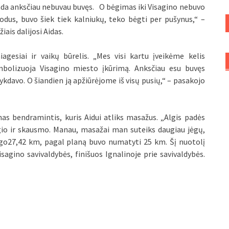
da anksčiau nebuvau buvęs. O bėgimas iki Visagino nebuvo
dus, buvo šiek tiek kalniukų, teko bėgti per pušynus,“ –
žiais dalijosi Aidas.
agesiai ir vaikų būrelis. „Mes visi kartu įveikėme kelis
mbolizuoja Visagino miesto įkūrimą. Anksčiau esu buvęs
vykdavo. O šiandien ją apžiūrėjome iš visų pusių,“ – pasakojo
as bendramintis, kuris Aidui atliks masažus. „Algis padės
io ir skausmo. Manau, masažai man suteiks daugiau jėgų,
bėgo27,42 km, pagal planą buvo numatyti 25 km. Šį nuotolį
Visagino savivaldybės, finišuos Ignalinoje prie savivaldybės.