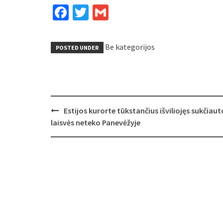
Facebook
Twitter
Gmail
Be kategorijos
POSTED UNDER
Post
Estijos kurorte tūkstančius išviliojęs sukčiaut
navigation
laisvės neteko Panevėžyje