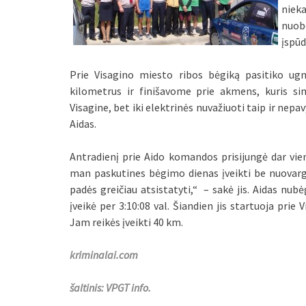
nieka
nuobo
įspūd
Prie Visagino miesto ribos bėgiką pasitiko ugni
kilometrus ir finišavome prie akmens, kuris si
Visagine, bet iki elektrinės nuvažiuoti taip ir nepa
Aidas.
Antradienį prie Aido komandos prisijungė dar vien
man paskutines bėgimo dienas įveikti be nuovarg
padės greičiau atsistatyti,“ – sakė jis. Aidas nu
įveikė per 3:10:08 val. Šiandien jis startuoja prie 
Jam reikės įveikti 40 km.
kriminalai.com
šaltinis: VPGT info.