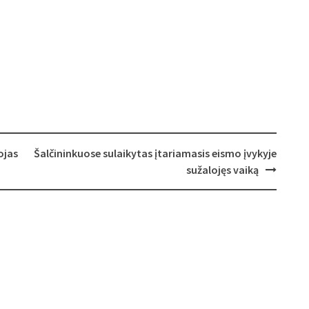
ojas
Šalčininkuose sulaikytas įtariamasis eismo įvykyje
sužalojęs vaiką