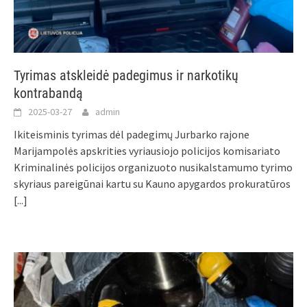
Tyrimas atskleidė padegimus ir narkotikų
kontrabandą
2025-03-27
admin
Ikiteisminis tyrimas dėl padegimų Jurbarko rajone
Marijampolės apskrities vyriausiojo policijos komisariato
Kriminalinės policijos organizuoto nusikalstamumo tyrimo
skyriaus pareigūnai kartu su Kauno apygardos prokuratūros
[...]