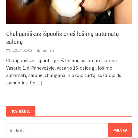
Chuliganiškas išpuolis prieš lošimų automatų
saloną
2014-02-03
admin
Chuliganiškas išpuolis prieš lošimų automatų saloną
Vasario 1. d. Panevėžyje, Vasario 16-osios g., lošimo
automatų salone, chuliganai niokojo turtą, sužalojo du
jaunuolius. Po
[...]
PAIEŠKA
Ieškoti: