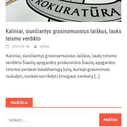
Kaliniai, siunčiantys grasinamuosius laiškus, lauks
teismo verdikto
2016-01-08
admin
Kaliniai, siunčiantys grasinamuosius laiškus, lauks teismo
verdikto Šiaulių apygardos prokuratūra Šiaulių apygardos
teismui perdavė baudžiamąją bylą, kurioje grasinimais
nužudyti, sunkiai sutrikdyti žmogaus sveikatą
[...]
PAIEŠKA
Ieškoti: