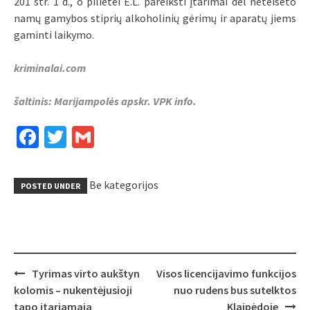
201 str. 1 d., o pilietei E.L. pareikšti įtarimai dėl neteisėto
namų gamybos stiprių alkoholinių gėrimų ir aparatų jiems
gaminti laikymo.
kriminalai.com
šaltinis: Marijampolės apskr. VPK info.
Facebook
Twitter
Gmail
Be kategorijos
POSTED UNDER
Post
Tyrimas virto aukštyn
Visos licencijavimo funkcijos
navigation
kolomis – nukentėjusioji
nuo rudens bus sutelktos
tapo įtariamąja
Klaipėdoje