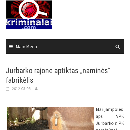
Skip
to
content
Main Menu
Jurbarko rajone aptiktas „naminės“
fabrikėlis
2012-08-06
Marijampolės
aps. VPK
Jurbarko r. PK