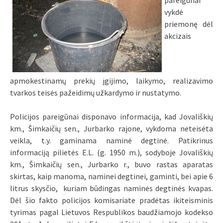
pareigūnai
vykdė
priemonę dėl
akcizais
apmokestinamų prekių įgijimo, laikymo, realizavimo
tvarkos teisės pažeidimų užkardymo ir nustatymo.
Policijos pareigūnai disponavo informacija, kad Jovališkių
km., Šimkaičių sen., Jurbarko rajone, vykdoma neteisėta
veikla, t.y. gaminama naminė degtinė. Patikrinus
informaciją pilietės E.L. (g. 1950 m.), sodyboje Jovališkių
km., Šimkaičių sen., Jurbarko r., buvo rastas aparatas
skirtas, kaip manoma, naminei degtinei, gaminti, bei apie 6
litrus skysčio, kuriam būdingas naminės degtinės kvapas.
Dėl šio fakto policijos komisariate pradėtas ikiteisminis
tyrimas pagal Lietuvos Respublikos baudžiamojo kodekso