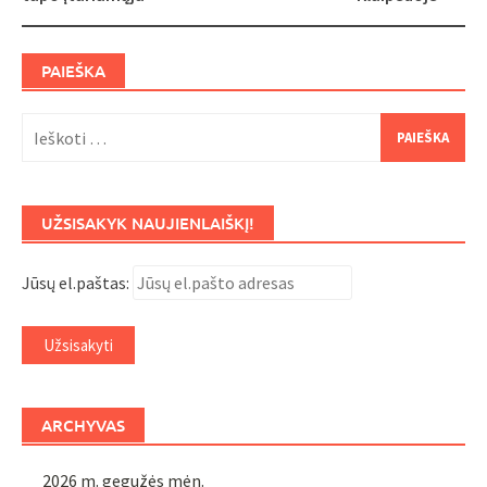
PAIEŠKA
Ieškoti:
UŽSISAKYK NAUJIENLAIŠKĮ!
Jūsų el.paštas:
ARCHYVAS
2026 m. gegužės mėn.